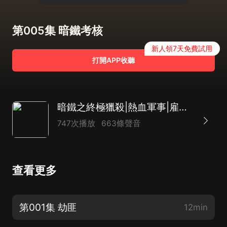
第005集 暗鐵考核
新人領7天免費試用
打開APP收聽
暗鐵之終極獵殺|熱血軍事|雇傭兵|多人|都市
747次播放
663條聲音
查看更多
第001集 劫匪
12min