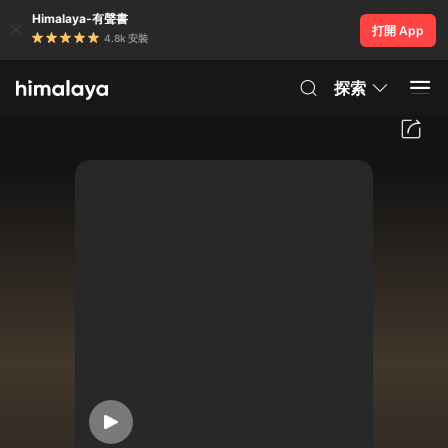
Himalaya-有聲書
打開 App
4.8k 安裝
探索