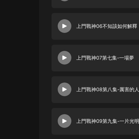
戲曲
旅遊
上門戰神06不知該如何解釋
免費專區
暢銷書
其他
上門戰神07第七集-一場夢
上門戰神08第八集-厲害的
上門戰神09第九集-一片光