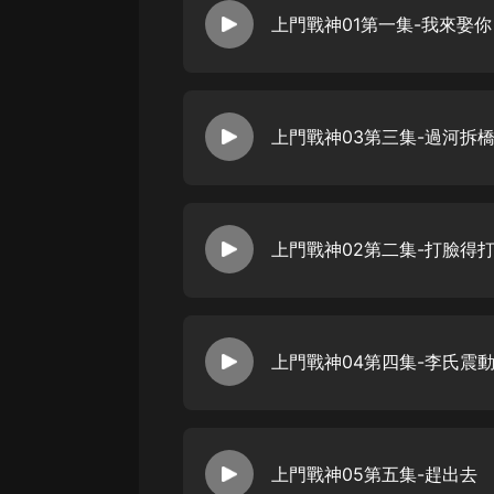
經典名著
上門戰神01第一集-我來娶你
人物傳記
電影
生活
上門戰神03第三集-過河拆
英語
日語
上門戰神02第二集-打臉得
課程
少兒教育
二次元
上門戰神04第四集-李氏震
教育培訓
IT科技
汽車
上門戰神05第五集-趕出去