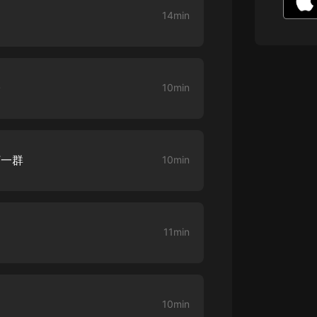
生命科學篇1-2·猴子警長科學探案記|
14min
寶寶巴士科普
寶寶巴士
【新民間劇場】我的老千江湖｜ 有聲
的紫襟｜ 魔幻千手
橋
10min
有聲的紫襟
《夜色鋼琴曲》
夜色鋼琴曲趙海洋
打一群
10min
太荒吞天訣丨熱血玄幻丨紫襟領銜有
聲劇
有聲的紫襟
嫡女貴嫁 | 一刀蘇蘇團隊制作 | 古言
動
11min
宮鬥重生爽文 多人有聲劇
一刀蘇蘇
中國大案紀實 | 每日一驚案！真實案
件恐怖刑偵尚文
10min
大舌頭尚文