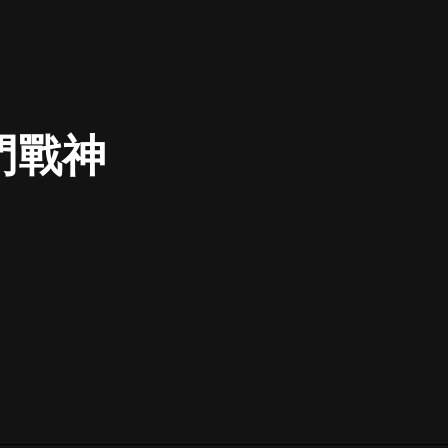
最佳女婿｜都市異能多人有聲劇｜一
種侃侃｜有聲小說
門戰神
一種侃侃
米小圈上學記:一二三年級 | 暢銷出版
物
米小圈
破壞者聯盟篇1-4季·猴子警長科學探
案記|寶寶巴士
寶寶巴士
大奉打更人丨頭陀淵領銜多人有聲
劇|暢聽全集|王鶴棣、田曦薇主演影
視劇原著|賣報小郎君
頭陀淵講故事
總有這樣的歌只想一個人聽