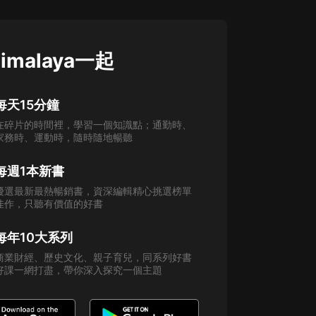
imalaya一起
每天15分鐘
在碎片的時間裡，學習一個知識點；通勤時、
家務時、運動時，隨時隨地暢聽
每週1本新書
優選最新最熱暢銷書，資深編輯精心挑選榜單
佳作，只聽有價值的好書
每年10大系列
商業財經、歷史文化、親子育兒，同系列好書
好課一網打盡，帶你深入探究一個主題