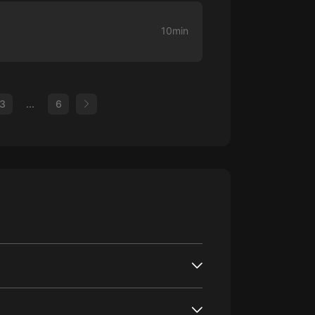
10min
3
...
6