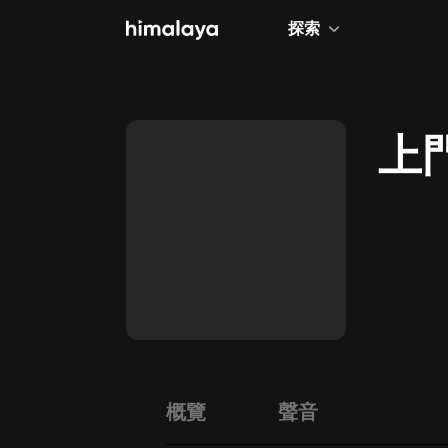
探索
全部
小說
上
個人成長
相聲評書
兒童
歷史
情感治愈
健康養生
商業財經
概覽
聲音
廣播劇