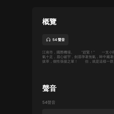
懸疑
科幻
概覽
好書精講
外語
54 聲音
耽美
江南市，國際機場。 “趕緊！” 一支小
認知思維
氣十足，眉心破宇，劍眉孕著煞氣，眸中藏
拔萃，個性張揚之輩！ 但，就是這樣一群人
人文
音樂
粵語
聲音
頭條
54聲音
娛樂