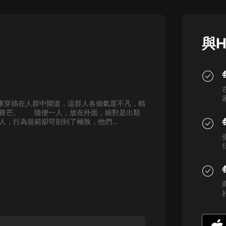
灰姑娘音樂
郭德綱於謙相聲全集
與H
德雲社郭德綱相聲VIP
安全警長啦咘啦哆·假期篇|新篇章加
更|寶寶巴士故事
寶寶巴士
隊穿插在人群中開道，這群人各個氣度不凡，精
凡人修仙傳|楊洋主演影視原著|薑廣
著鋒芒。 隨便一人，放在外面，絕對是出類
濤配音多播版本
，行為規範卻苛刻到了極致，他們...
光合積木
摸金天師【第一季】（紫襟演播）
有聲的紫襟
無敵六皇子|爆笑穿越|無敵流皇子|安
燃領銜有聲小說
安燃