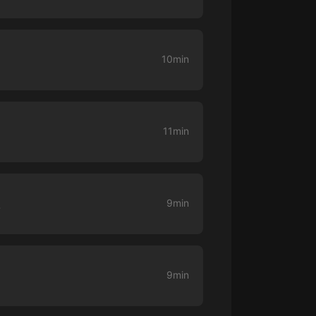
大秦：不裝了，你爹我是秦始皇丨爆
笑穿越丨伍壹劇社多人劇|趙家繼承
人秦朝
伍壹劇社
10min
詭秘之主 | 多人有聲劇丨同名動畫原
著 | 西幻克蘇魯 | 烏賊作品
8082Audio
11min
重生1980：開局迎娶姐姐閨蜜丨頭
陀淵領銜丨重生八零丨精品多人有聲
劇
頭陀淵講故事
成何體統丨雙穿反套路爆笑爽文丨冷
人
9min
月淺淺&倔強的小紅丨精品多人有聲
劇
o冷月淺淺o
明
9min