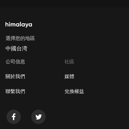
選擇您的地區
中國台湾
公司信息
社區
關於我們
媒體
聯繫我們
兌換權益