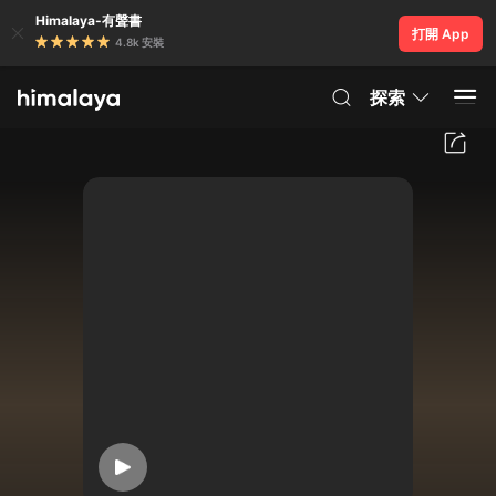
Himalaya-有聲書
打開 App
4.8k 安裝
探索