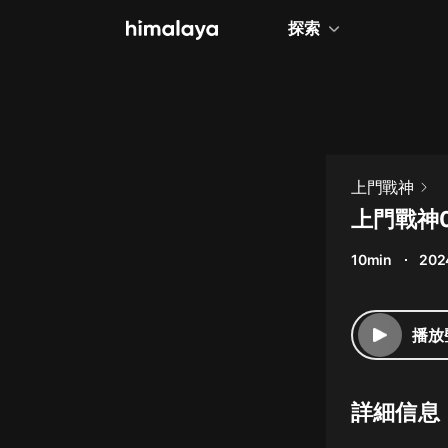
探索
全部
小說
個人成長
上門戰神
相聲評書
上門戰神
兒童
10min
202
歷史
情感治愈
播放
健康養生
商業財經
詳細信息
廣播劇