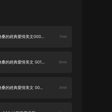
生命科學篇1-2·猴子警長科學探案記|
寶寶巴士科普
寶寶巴士
【新民間劇場】我的老千江湖｜ 有聲
的紫襟｜ 魔幻千手
有聲的紫襟
無情何必生斯世—那些穿越滄桑的經典愛情美文000 片花：你可以愛
7min
《夜色鋼琴曲》
夜色鋼琴曲趙海洋
太荒吞天訣丨熱血玄幻丨紫襟領銜有
無情何必生斯世—那些穿越滄桑的經典愛情美文 001 害羞的愛先生
8min
聲劇
有聲的紫襟
嫡女貴嫁 | 一刀蘇蘇團隊制作 | 古言
宮鬥重生爽文 多人有聲劇
無情何必生斯世—那些穿越滄桑的經典愛情美文 002 一見鐘情
3min
一刀蘇蘇
中國大案紀實 | 每日一驚案！真實案
件恐怖刑偵尚文
大舌頭尚文