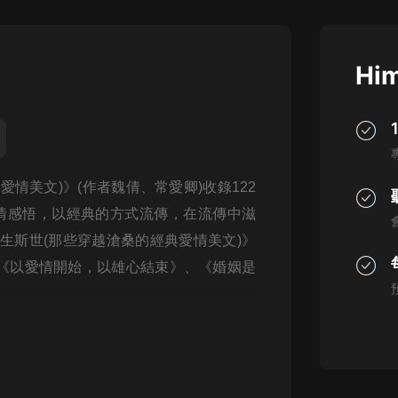
灰姑娘音樂
郭德綱於謙相聲全集
Him
德雲社郭德綱相聲VIP
安全警長啦咘啦哆·假期篇|新篇章加
更|寶寶巴士故事
寶寶巴士
情美文)》(作者魏倩、常愛卿)收錄122
凡人修仙傳|楊洋主演影視原著|薑廣
濤配音多播版本
愛情感悟，以經典的方式流傳，在流傳中滋
光合積木
生斯世(那些穿越滄桑的經典愛情美文)》
《以愛情開始，以雄心結束》、《婚姻是
摸金天師【第一季】（紫襟演播）
有聲的紫襟
無敵六皇子|爆笑穿越|無敵流皇子|安
燃領銜有聲小說
安燃