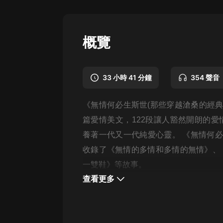
懸疑
科幻
概覽
好書精講
外語
33 小時 41 分鐘
354 聲音
耽美
《無情何必生斯世(那些穿越滄桑的經典愛
認知思維
篇愛情美文，122段讓人豁然開朗的
人文
養著一代又一代純愛心靈。 《無情何必
音樂
收錄了《無情的多情和多情的無情》、
一雙鞋》等故事。
粵語
查看更多
頭條
娛樂