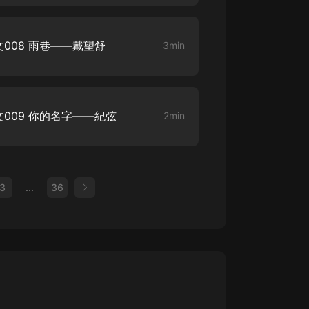
008 雨巷——戴望舒
3min
009 你的名字——紀弦
2min
3
...
36