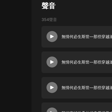
經典名著
聲音
人物傳記
電影
354聲音
生活
英語
日語
課程
少兒教育
二次元
教育培訓
IT科技
汽車