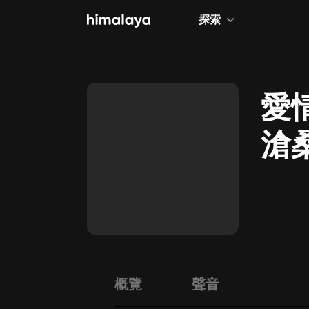
探索
全部
小說
愛
個人成長
滄
相聲評書
動
兒童
歷史
情感治愈
健康養生
商業財經
概覽
聲音
廣播劇