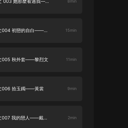
那些穿越滄桑的經典愛情美文 003 她那麼看過我——老舍
8min
大秦：不裝了，你爹我是秦始皇丨爆
笑穿越丨伍壹劇社多人劇|趙家繼承
人秦朝
伍壹劇社
那些穿越滄桑的經典愛情美文004 初戀的自白——胡也頻
15min
詭秘之主 | 多人有聲劇丨同名動畫原
著 | 西幻克蘇魯 | 烏賊作品
8082Audio
重生1980：開局迎娶姐姐閨蜜丨頭
005 秋外套——黎烈文
11min
陀淵領銜丨重生八零丨精品多人有聲
劇
頭陀淵講故事
成何體統丨雙穿反套路爆笑爽文丨冷
月淺淺&倔強的小紅丨精品多人有聲
006 拾玉鐲——黃裳
9min
劇
o冷月淺淺o
那些穿越滄桑的經典愛情美文007 我的戀人——戴望舒
2min