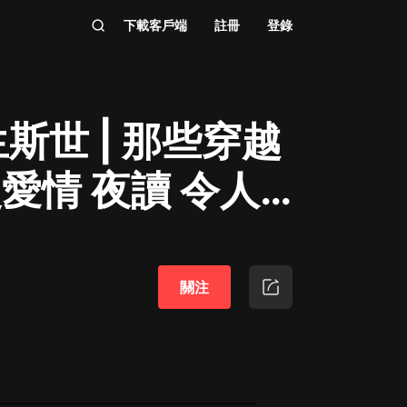
下載客戶端
註冊
登錄
世 | 那些穿越
愛情 夜讀 令人
關注