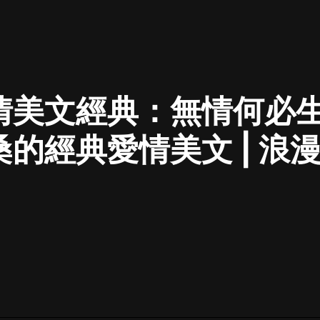
最佳女婿｜都市異能多人有聲劇｜一
種侃侃｜有聲小說
情美文經典：無情何必生斯
一種侃侃
米小圈上學記:一二三年級 | 暢銷出版
桑的經典愛情美文 | 浪漫
物
米小圈
容
破壞者聯盟篇1-4季·猴子警長科學探
案記|寶寶巴士
寶寶巴士
大奉打更人丨頭陀淵領銜多人有聲
劇|暢聽全集|王鶴棣、田曦薇主演影
視劇原著|賣報小郎君
頭陀淵講故事
總有這樣的歌只想一個人聽