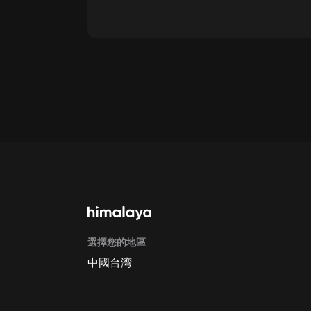
通過網頁端訂閱如何取消？
點擊這裡
通過手機端訂閱如何取消？
Apple Store取消訂閱方法
G
選擇您的地區
中國台湾