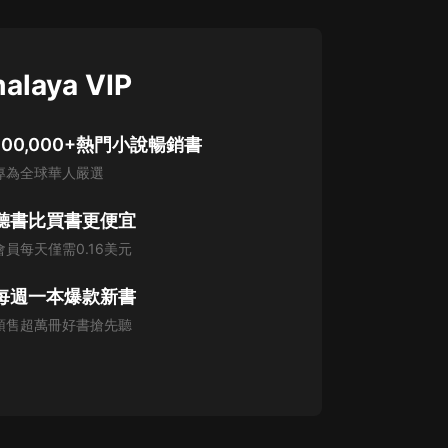
alaya VIP
100,000+熱門小說暢銷書
專為全球華人嚴選
聽書比買書更便宜
會員每天僅需0.16美元
每週一本爆款新書
預售超萬冊好書搶先聽