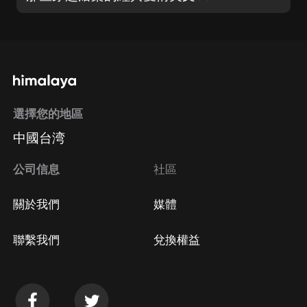
選擇您的地區
中國台湾
公司信息
社區
關於我們
媒體
聯繫我們
兌換權益