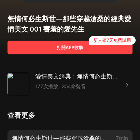
無情何必生斯世—那些穿越滄桑的經典愛
情美文 001 害羞的愛先生
新人領7天免費試用
打開APP收聽
愛情美文經典：無情何必生斯世 | 那些穿越滄桑的經典愛情美文 | 浪漫愛情 夜讀 令人動容
177次播放
354條聲音
查看更多
無情何必生斯世—那些穿越滄桑的經典愛情美文000 片花：你可以愛
7min