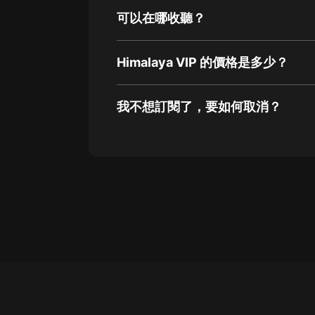
可以在哪收聽？
Himalaya VIP 的價格是多少？
我不想訂閱了，要如何取消？
通過網頁端訂閱如何取消？
點擊這裡
通過手機端訂閱如何取消？
Apple Store取消訂閱方法
G