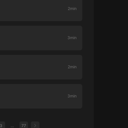
2min
3min
2min
3min
3
...
77