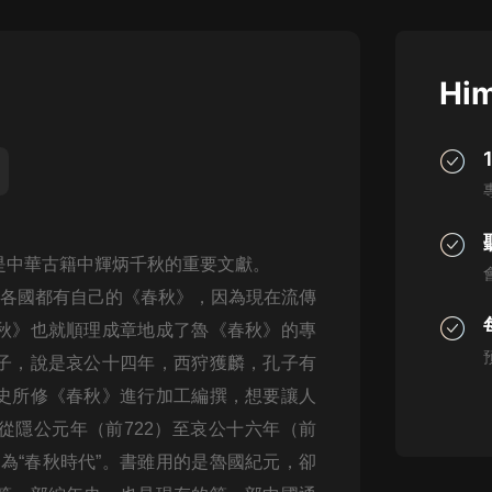
灰姑娘音樂
郭德綱於謙相聲全集
Him
德雲社郭德綱相聲VIP
安全警長啦咘啦哆·假期篇|新篇章加
更|寶寶巴士故事
寶寶巴士
凡人修仙傳|楊洋主演影視原著|薑廣
濤配音多播版本
是中華古籍中輝炳千秋的重要文獻。
光合積木
，各國都有自己的《春秋》，因為現在流傳
秋》也就順理成章地成了魯《春秋》的專
摸金天師【第一季】（紫襟演播）
有聲的紫襟
子，說是哀公十四年，西狩獲麟，孔子有
史所修《春秋》進行加工編撰，想要讓人
無敵六皇子|爆笑穿越|無敵流皇子|安
從隱公元年（前722）至哀公十六年（前
燃領銜有聲小說
安燃
期為“春秋時代”。書雖用的是魯國紀元，卻