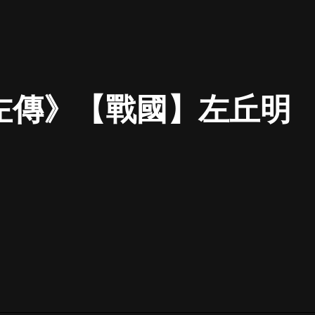
最佳女婿｜都市異能多人有聲劇｜一
種侃侃｜有聲小說
左傳》【戰國】左丘明
一種侃侃
米小圈上學記:一二三年級 | 暢銷出版
物
米小圈
破壞者聯盟篇1-4季·猴子警長科學探
案記|寶寶巴士
寶寶巴士
大奉打更人丨頭陀淵領銜多人有聲
劇|暢聽全集|王鶴棣、田曦薇主演影
視劇原著|賣報小郎君
頭陀淵講故事
總有這樣的歌只想一個人聽