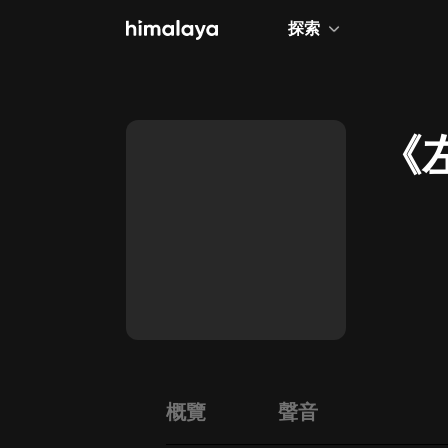
探索
全部
小說
《
個人成長
相聲評書
兒童
歷史
情感治愈
健康養生
商業財經
概覽
聲音
廣播劇