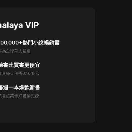
alaya VIP
100,000+熱門小說暢銷書
專為全球華人嚴選
聽書比買書更便宜
會員每天僅需0.16美元
每週一本爆款新書
預售超萬冊好書搶先聽