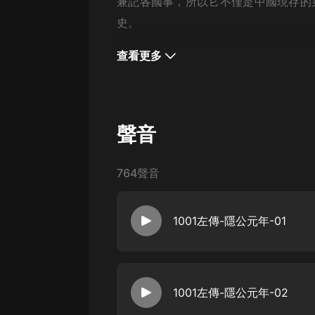
經典名著
兼記各國事，所以它不僅是中國現存的
史。
人物傳記
電影
查看更多
生活
英語
聲音
日語
課程
764聲音
少兒教育
二次元
1001左傳-隱公元年-01
教育培訓
IT科技
1001左傳-隱公元年-02
汽車