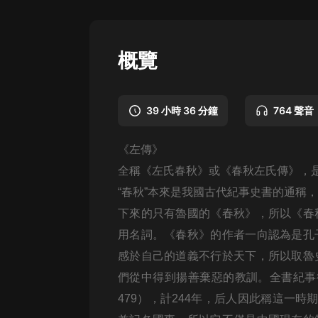
懸疑
科幻
概覽
好書精講
外語
39 小時 36 分鐘
764 聲音
耽美
《左傳》
認知思維
全稱《左氏春秋》或《春秋左氏傳》，
人文
“春秋”本來是我國古代紀事史書的通稱
音樂
下來的只有魯國的《春秋》，所以《春
用名詞。《春秋》的作者一向認為是孔
粵語
感於自己的道義不行於天下，所以取魯
頭條
們從中得到揚善棄惡的教訓。全書紀事
娛樂
479），計244年，后人因此稱這一時