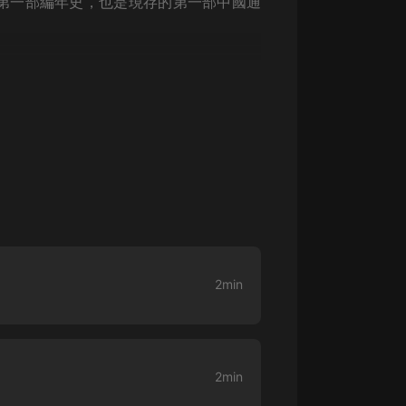
第一部編年史，也是現存的第一部中國通
生命科學篇1-2·猴子警長科學探案記|
寶寶巴士科普
寶寶巴士
【新民間劇場】我的老千江湖｜ 有聲
的紫襟｜ 魔幻千手
有聲的紫襟
《夜色鋼琴曲》
夜色鋼琴曲趙海洋
太荒吞天訣丨熱血玄幻丨紫襟領銜有
聲劇
有聲的紫襟
2min
嫡女貴嫁 | 一刀蘇蘇團隊制作 | 古言
宮鬥重生爽文 多人有聲劇
一刀蘇蘇
中國大案紀實 | 每日一驚案！真實案
2min
件恐怖刑偵尚文
大舌頭尚文