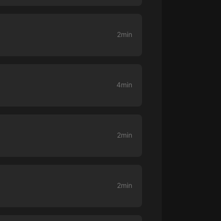
大秦：不裝了，你爹我是秦始皇丨爆
笑穿越丨伍壹劇社多人劇|趙家繼承
2min
人秦朝
伍壹劇社
詭秘之主 | 多人有聲劇丨同名動畫原
著 | 西幻克蘇魯 | 烏賊作品
8082Audio
4min
重生1980：開局迎娶姐姐閨蜜丨頭
陀淵領銜丨重生八零丨精品多人有聲
劇
頭陀淵講故事
2min
成何體統丨雙穿反套路爆笑爽文丨冷
月淺淺&倔強的小紅丨精品多人有聲
劇
o冷月淺淺o
2min