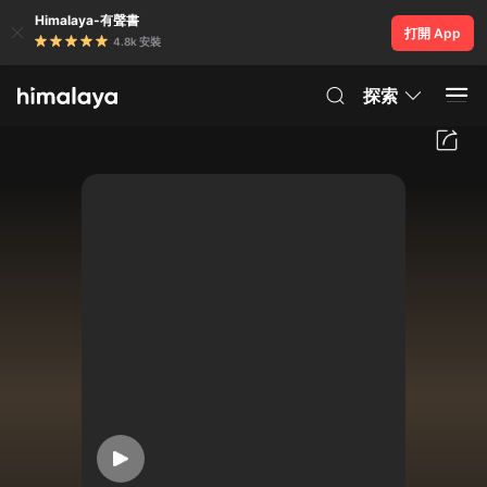
Himalaya-有聲書
打開 App
4.8k 安裝
探索