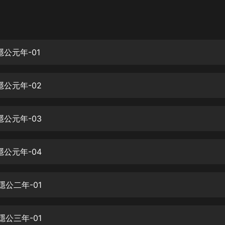
灰姑娘音樂
郭德綱於謙相聲全集
德雲社郭德綱相聲VIP
隱公元年-01
安全警長啦咘啦哆·假期篇|新篇章加
更|寶寶巴士故事
-隱公元年-02
寶寶巴士
凡人修仙傳|楊洋主演影視原著|薑廣
濤配音多播版本
-隱公元年-03
光合積木
-隱公元年-04
摸金天師【第一季】（紫襟演播）
有聲的紫襟
-隱公二年-01
無敵六皇子|爆笑穿越|無敵流皇子|安
燃領銜有聲小說
安燃
-隱公三年-01