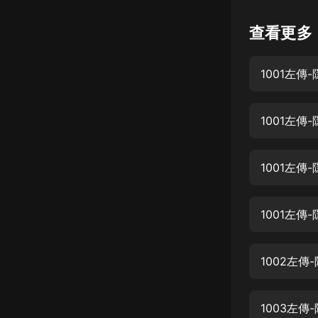
懸疑
查看更多
科幻
1001左傳-
好書精講
外語
1001左傳
耽美
認知思維
1001左傳
人文
音樂
1001左傳
粵語
1002左傳
頭條
娛樂
1003左傳