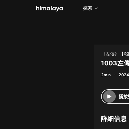
探索
全部
小說
個人成長
《左傳》【戰
相聲評書
1003左
兒童
2min
2024
歷史
情感治愈
播放
健康養生
商業財經
詳細信息
廣播劇