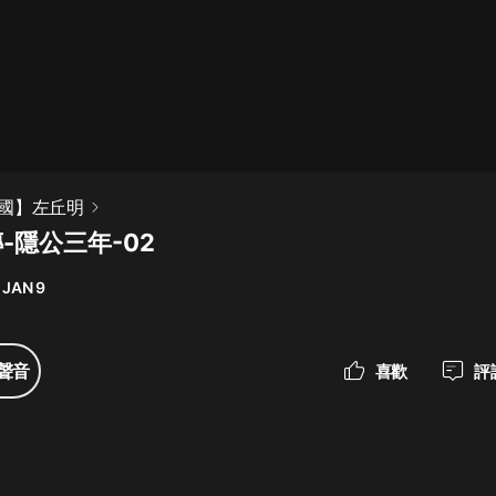
最佳女婿｜都市異能多人有聲劇｜一
種侃侃｜有聲小說
一種侃侃
米小圈上學記:一二三年級 | 暢銷出版
國】左丘明
物
傳-隱公三年-02
米小圈
 JAN 9
破壞者聯盟篇1-4季·猴子警長科學探
案記|寶寶巴士
寶寶巴士
聲音
喜歡
評
大奉打更人丨頭陀淵領銜多人有聲
劇|暢聽全集|王鶴棣、田曦薇主演影
視劇原著|賣報小郎君
頭陀淵講故事
總有這樣的歌只想一個人聽