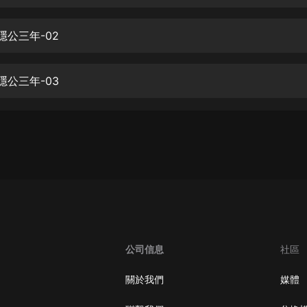
生命科學篇1-2·猴子警長科學探案記|
寶寶巴士科普
寶寶巴士
-隱公三年-02
【新民間劇場】我的老千江湖｜ 有聲
的紫襟｜ 魔幻千手
-隱公三年-03
有聲的紫襟
《夜色鋼琴曲》
夜色鋼琴曲趙海洋
太荒吞天訣丨熱血玄幻丨紫襟領銜有
聲劇
有聲的紫襟
嫡女貴嫁 | 一刀蘇蘇團隊制作 | 古言
宮鬥重生爽文 多人有聲劇
公司信息
社區
一刀蘇蘇
中國大案紀實 | 每日一驚案！真實案
關於我們
媒體
件恐怖刑偵尚文
大舌頭尚文