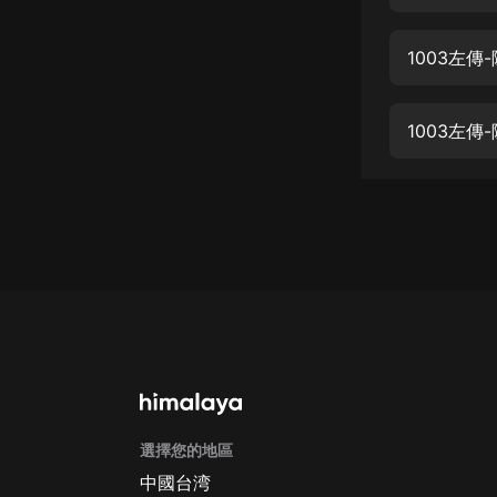
經典名著
人物傳記
1003左傳
電影
生活
1003左傳
英語
日語
課程
少兒教育
二次元
教育培訓
IT科技
選擇您的地區
汽車
中國台湾