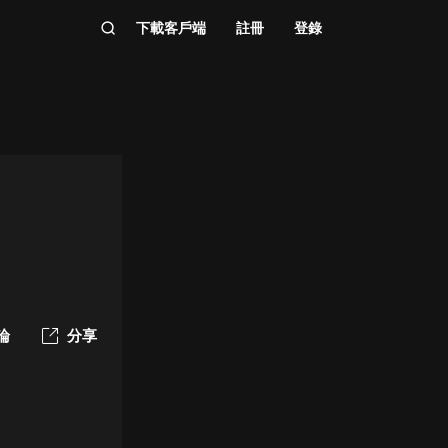
下載客戶端
註冊
登錄
論
分享