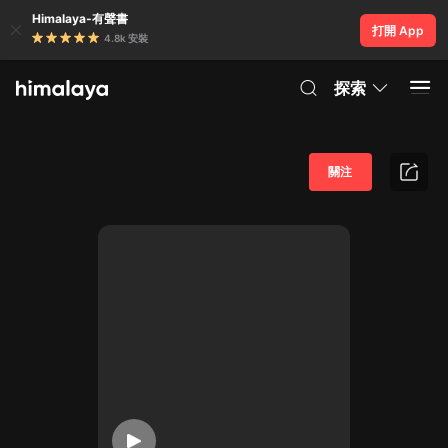
Himalaya-有聲書
打開 App
4.8k 安裝
探索
關注