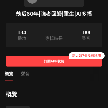
劫后60年|強者回歸|重生|AI多播
134
-
188
播放
專輯時長
聲音
新人領7天免費試用
打開APP收聽
概覽
聲音
概覽