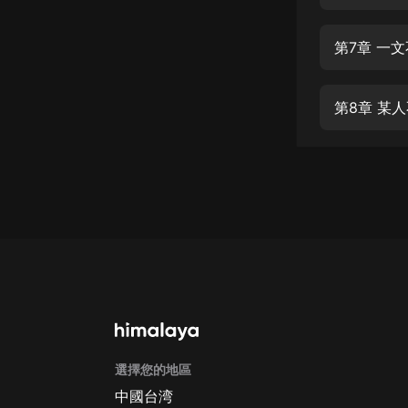
經典名著
人物傳記
第7章 一
電影
生活
第8章 某人
英語
日語
課程
少兒教育
二次元
教育培訓
IT科技
選擇您的地區
汽車
中國台湾