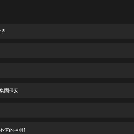
灰姑娘音樂
郭德綱於謙相聲全集
德雲社郭德綱相聲VIP
世界
安全警長啦咘啦哆·假期篇|新篇章加
更|寶寶巴士故事
寶寶巴士
凡人修仙傳|楊洋主演影視原著|薑廣
濤配音多播版本
光合積木
光集團保安
摸金天師【第一季】（紫襟演播）
有聲的紫襟
無敵六皇子|爆笑穿越|無敵流皇子|安
燃領銜有聲小說
安燃
文不值的神明1