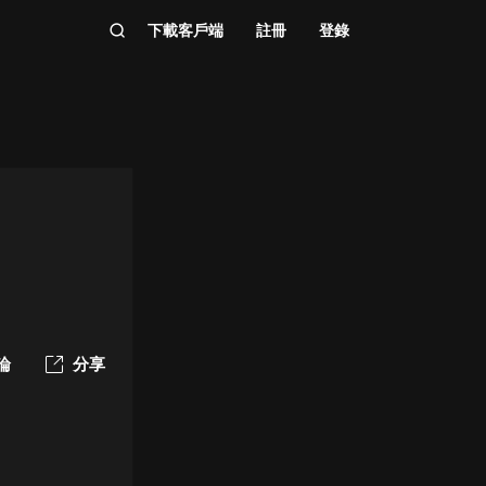
下載客戶端
註冊
登錄
論
分享