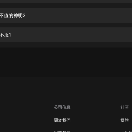
生命科學篇1-2·猴子警長科學探案記|
寶寶巴士科普
寶寶巴士
文不值的神明2
【新民間劇場】我的老千江湖｜ 有聲
的紫襟｜ 魔幻千手
不服1
有聲的紫襟
《夜色鋼琴曲》
夜色鋼琴曲趙海洋
太荒吞天訣丨熱血玄幻丨紫襟領銜有
聲劇
有聲的紫襟
嫡女貴嫁 | 一刀蘇蘇團隊制作 | 古言
宮鬥重生爽文 多人有聲劇
公司信息
社區
一刀蘇蘇
中國大案紀實 | 每日一驚案！真實案
關於我們
媒體
件恐怖刑偵尚文
大舌頭尚文