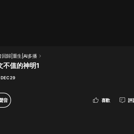
最佳女婿｜都市異能多人有聲劇｜一
種侃侃｜有聲小說
一種侃侃
米小圈上學記:一二三年級 | 暢銷出版
者回歸|重生|AI多播
物
文不值的神明1
米小圈
 DEC 29
破壞者聯盟篇1-4季·猴子警長科學探
案記|寶寶巴士
寶寶巴士
聲音
喜歡
評
大奉打更人丨頭陀淵領銜多人有聲
劇|暢聽全集|王鶴棣、田曦薇主演影
視劇原著|賣報小郎君
頭陀淵講故事
總有這樣的歌只想一個人聽