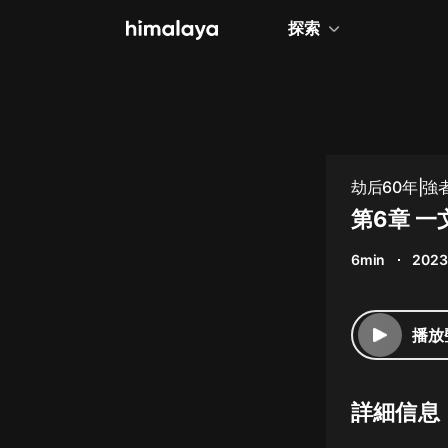
探索
全部
小說
個人成長
劫后60年|強
相聲評書
第6章 一
兒童
6min
2023
歷史
情感治愈
播放
健康養生
商業財經
詳細信息
廣播劇