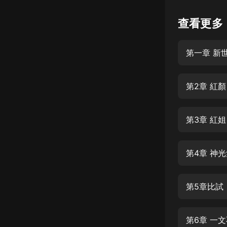
懸疑
查看更多
科幻
第一章 新
好書精講
外語
第2章 紅顏
耽美
認知思維
第3章 紅姐
人文
音樂
第4章 神
粵語
第5章比試
頭條
娛樂
第6章 一