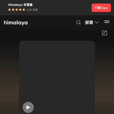
Himalaya-有聲書
打開 App
4.8k 安裝
探索