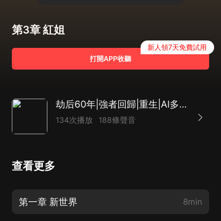
第3章 紅姐
新人領7天免費試用
打開APP收聽
劫后60年|強者回歸|重生|AI多播
134次播放
188條聲音
查看更多
第一章 新世界
8min