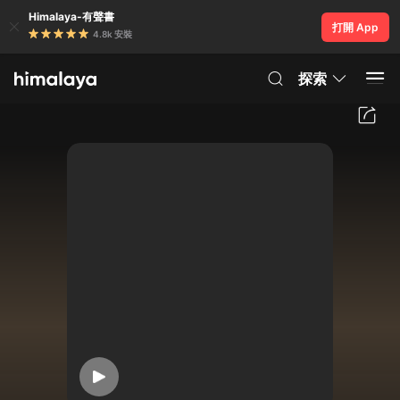
Himalaya-有聲書
打開 App
4.8k 安裝
探索