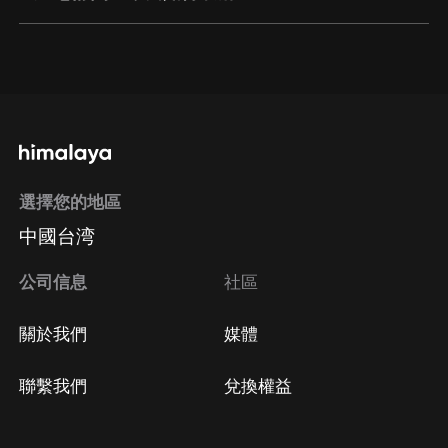
通過網頁端訂閱如何取消？
點擊這裡
通過手機端訂閱如何取消？
選擇您的地區
Apple Store取消訂閱
中國台湾
方法
Google Play取消訂閱方法
公司信息
社區
關於我們
媒體
聯繫我們
兌換權益