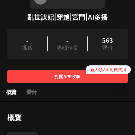
亂世謀妃|穿越|宮鬥|AI多播
-
-
563
播放
專輯時長
聲音
新人領7天免費試用
打開APP收聽
概覽
聲音
概覽