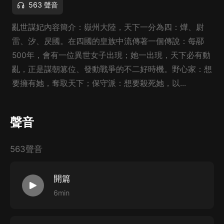
563 聲音
亂世謀妃內容簡介：嶽州大陸，天下一分為四：燁、尉
雷、汐、昃國。在四國的皇族中流傳著一個傳說：每䣓
500年，會有一位異世女子出現；她一出現，天下必有動
亂，正是謀朝篡位、發動戰爭的不二好時機。野心家：想
要擁有她，奪取天下；保守派：想要殺死她，以...
聲音
563聲音
開篇
6min