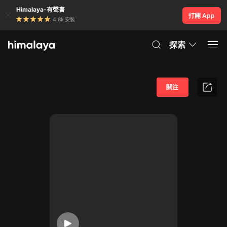
Himalaya-有聲書
打開 App
4.8k 安裝
探索
關注