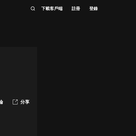
下載客戶端
註冊
登錄
論
分享