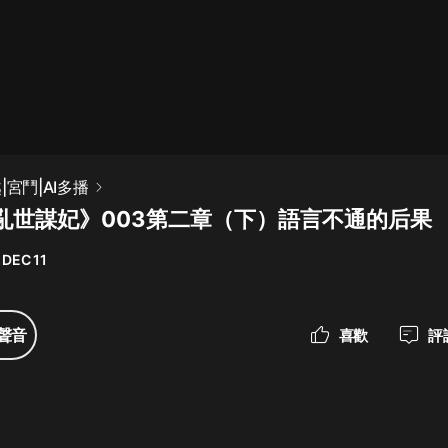
最佳女婿｜都市異能多人有聲劇｜一
種侃侃｜有聲小說
一種侃侃
米小圈上學記:一二三年級 | 暢銷出版
|宮鬥|AI多播
物
亂世謀妃》003第二章（下）語言不通的后果
米小圈
 DEC 11
破壞者聯盟篇1-4季·猴子警長科學探
案記|寶寶巴士
寶寶巴士
聲音
喜歡
評
大奉打更人丨頭陀淵領銜多人有聲
劇|暢聽全集|王鶴棣、田曦薇主演影
視劇原著|賣報小郎君
頭陀淵講故事
總有這樣的歌只想一個人聽