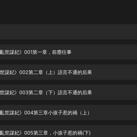
灰姑娘音樂
郭德綱於謙相聲全集
德雲社郭德綱相聲VIP
安全警長啦咘啦哆·假期篇|新篇章加
更|寶寶巴士故事
亂世謀妃》001第一章，前塵往事
寶寶巴士
凡人修仙傳|楊洋主演影視原著|薑廣
濤配音多播版本
世謀妃》002第二章（上）語言不通的后果
光合積木
世謀妃》003第二章（下）語言不通的后果
摸金天師【第一季】（紫襟演播）
有聲的紫襟
亂世謀妃》004第三章小孩子惹的禍（上）
無敵六皇子|爆笑穿越|無敵流皇子|安
燃領銜有聲小說
安燃
亂世謀妃》005第三章，小孩子惹的禍(下)