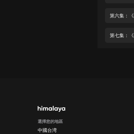
經典名著
人物傳記
第六集：《
電影
生活
第七集：《
英語
日語
課程
少兒教育
二次元
教育培訓
IT科技
選擇您的地區
汽車
中國台湾