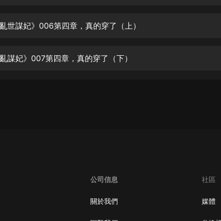
生命科學篇1-2·猴子警長科學探案記|
寶寶巴士科普
寶寶巴士
亂世謀妃》006第四章，真的穿了（上）
【新民間劇場】我的老千江湖｜ 有聲
的紫襟｜ 魔幻千手
亂謀妃》007第四章，真的穿了（下）
有聲的紫襟
《夜色鋼琴曲》
夜色鋼琴曲趙海洋
太荒吞天訣丨熱血玄幻丨紫襟領銜有
聲劇
有聲的紫襟
嫡女貴嫁 | 一刀蘇蘇團隊制作 | 古言
宮鬥重生爽文 多人有聲劇
公司信息
社區
一刀蘇蘇
中國大案紀實 | 每日一驚案！真實案
關於我們
媒體
件恐怖刑偵尚文
大舌頭尚文