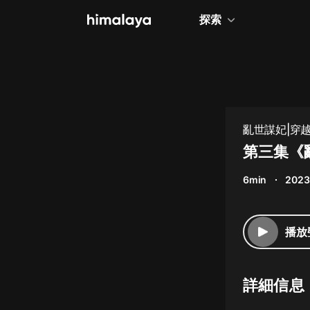
探索
全部
小說
個人成長
亂世謀妃|穿越
相聲評書
第三集《
兒童
6min
2023
歷史
情感治愈
播放
健康養生
商業財經
詳細信息
廣播劇