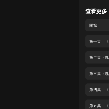
懸疑
查看更多
科幻
開篇
好書精講
外語
第一集：《
耽美
認知思維
第二集《亂
人文
音樂
第三集《亂
粵語
第四集：《
頭條
娛樂
第五集：《