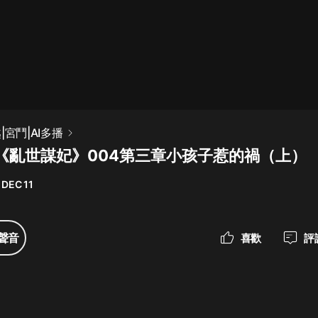
最佳女婿｜都市異能多人有聲劇｜一
種侃侃｜有聲小說
一種侃侃
米小圈上學記:一二三年級 | 暢銷出版
|宮鬥|AI多播
物
《亂世謀妃》004第三章小孩子惹的禍（上）
米小圈
 DEC 11
破壞者聯盟篇1-4季·猴子警長科學探
案記|寶寶巴士
寶寶巴士
聲音
喜歡
評
大奉打更人丨頭陀淵領銜多人有聲
劇|暢聽全集|王鶴棣、田曦薇主演影
視劇原著|賣報小郎君
頭陀淵講故事
總有這樣的歌只想一個人聽