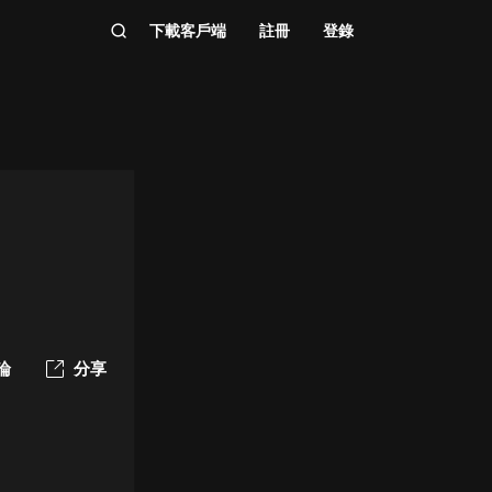
下載客戶端
註冊
登錄
論
分享