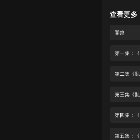
懸疑
查看更多
科幻
開篇
好書精講
外語
第一集：《
耽美
認知思維
第二集《亂
人文
音樂
第三集《亂
粵語
第四集：《
頭條
娛樂
第五集：《