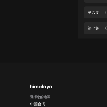
經典名著
人物傳記
第六集：《
電影
生活
第七集：《
英語
日語
課程
少兒教育
二次元
教育培訓
IT科技
選擇您的地區
汽車
中國台湾