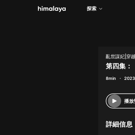
探索
全部
小說
個人成長
亂世謀妃|穿越
相聲評書
第四集：
兒童
8min
2023
歷史
情感治愈
播放
健康養生
商業財經
詳細信息
廣播劇