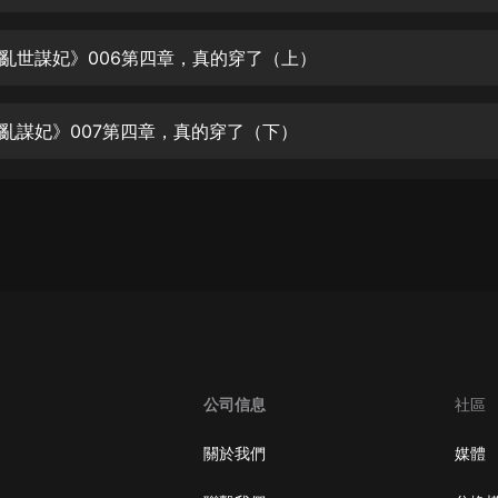
生命科學篇1-2·猴子警長科學探案記|
寶寶巴士科普
寶寶巴士
亂世謀妃》006第四章，真的穿了（上）
【新民間劇場】我的老千江湖｜ 有聲
的紫襟｜ 魔幻千手
亂謀妃》007第四章，真的穿了（下）
有聲的紫襟
《夜色鋼琴曲》
夜色鋼琴曲趙海洋
太荒吞天訣丨熱血玄幻丨紫襟領銜有
聲劇
有聲的紫襟
嫡女貴嫁 | 一刀蘇蘇團隊制作 | 古言
宮鬥重生爽文 多人有聲劇
公司信息
社區
一刀蘇蘇
中國大案紀實 | 每日一驚案！真實案
關於我們
媒體
件恐怖刑偵尚文
大舌頭尚文