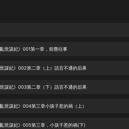
灰姑娘音樂
郭德綱於謙相聲全集
德雲社郭德綱相聲VIP
安全警長啦咘啦哆·假期篇|新篇章加
更|寶寶巴士故事
亂世謀妃》001第一章，前塵往事
寶寶巴士
凡人修仙傳|楊洋主演影視原著|薑廣
濤配音多播版本
世謀妃》002第二章（上）語言不通的后果
光合積木
世謀妃》003第二章（下）語言不通的后果
摸金天師【第一季】（紫襟演播）
有聲的紫襟
亂世謀妃》004第三章小孩子惹的禍（上）
無敵六皇子|爆笑穿越|無敵流皇子|安
燃領銜有聲小說
安燃
亂世謀妃》005第三章，小孩子惹的禍(下)