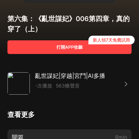
第六集：《亂世謀妃》006第四章，真的
穿了（上）
新人領7天免費試用
打開APP收聽
亂世謀妃|穿越|宮鬥|AI多播
-次播放
563條聲音
查看更多
開篇
6min