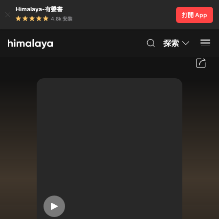
Himalaya-有聲書
打開 App
4.8k 安裝
探索