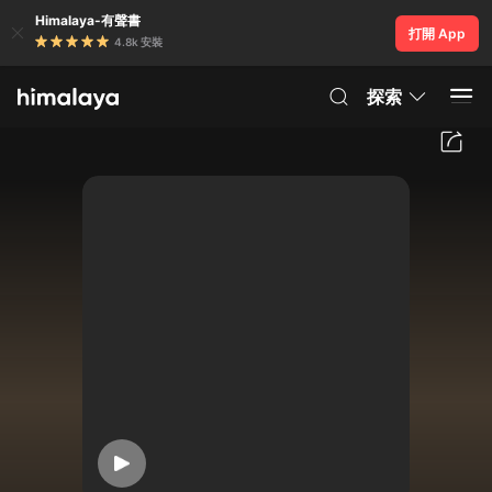
Himalaya-有聲書
打開 App
4.8k 安裝
探索