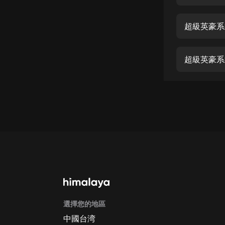
經典名著
人物傳記
超級英豪系
電影
生活
超級英豪系統
英語
日語
課程
少兒教育
二次元
教育培訓
IT科技
選擇您的地區
汽車
中國台湾