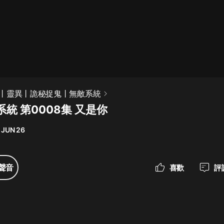
最佳女婿｜都市異能多人有聲劇｜一
種侃侃｜有聲小說
一種侃侃
米小圈上學記:一二三年級 | 暢銷出版
丨靈異丨詭秘捉鬼丨無敵系統
物
統 第0008集 又是你
米小圈
 JUN 26
破壞者聯盟篇1-4季·猴子警長科學探
案記|寶寶巴士
寶寶巴士
聲音
喜歡
評
大奉打更人丨頭陀淵領銜多人有聲
劇|暢聽全集|王鶴棣、田曦薇主演影
視劇原著|賣報小郎君
頭陀淵講故事
總有這樣的歌只想一個人聽