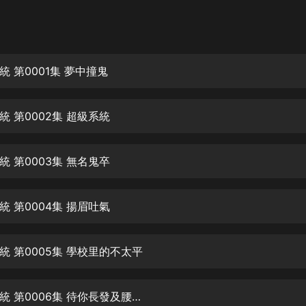
灰姑娘音樂
郭德綱於謙相聲全集
德雲社郭德綱相聲VIP
 第0001集 夢中撞鬼
安全警長啦咘啦哆·假期篇|新篇章加
更|寶寶巴士故事
 第0002集 超級系統
寶寶巴士
凡人修仙傳|楊洋主演影視原著|薑廣
濤配音多播版本
 第0003集 無名鬼卒
光合積木
 第0004集 揚眉吐氣
摸金天師【第一季】（紫襟演播）
有聲的紫襟
統 第0005集 學校里的不太平
無敵六皇子|爆笑穿越|無敵流皇子|安
燃領銜有聲小說
安燃
統 第0006集 待你長發及腰…