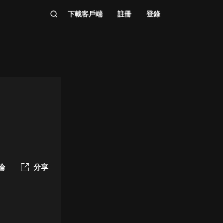
下載客戶端
註冊
登錄
論
分享