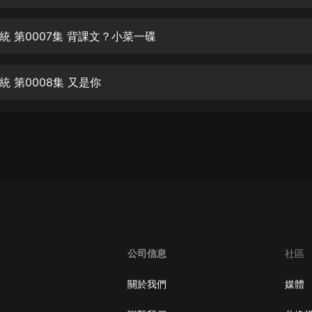
生命科學篇1-2·猴子警長科學探案記|
寶寶巴士科普
寶寶巴士
統 第0007集 背課文？小菜一碟
【新民間劇場】我的老千江湖｜ 有聲
的紫襟｜ 魔幻千手
 第0008集 又是你
有聲的紫襟
《夜色鋼琴曲》
夜色鋼琴曲趙海洋
太荒吞天訣丨熱血玄幻丨紫襟領銜有
聲劇
有聲的紫襟
嫡女貴嫁 | 一刀蘇蘇團隊制作 | 古言
宮鬥重生爽文 多人有聲劇
公司信息
社區
一刀蘇蘇
中國大案紀實 | 每日一驚案！真實案
關於我們
媒體
件恐怖刑偵尚文
大舌頭尚文