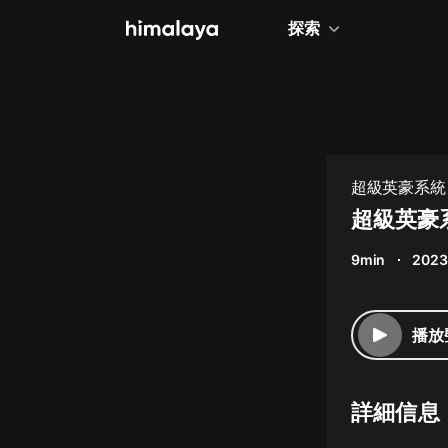
探索
全部
小說
個人成長
超級英豪系統
相聲評書
超級英豪系
兒童
9min
2023
歷史
情感治愈
播放
健康養生
商業財經
詳細信息
廣播劇