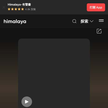
Himalaya-有聲書
打開 App
4.8k 安裝
探索