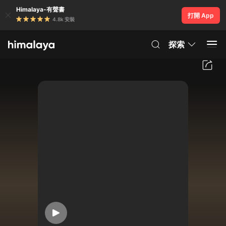
Himalaya-有聲書
打開 App
4.8k 安裝
探索