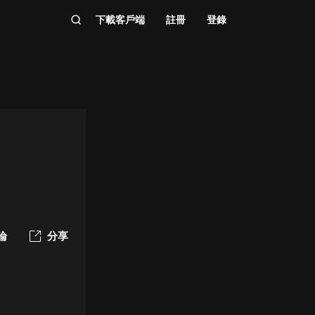
下載客戶端
註冊
登錄
論
分享