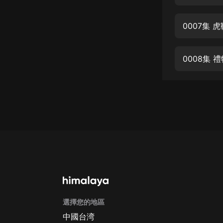
經典名著
人物傳記
0007集
電影
生活
0008集
英語
日語
課程
少兒教育
二次元
教育培訓
IT科技
選擇您的地區
汽車
中國台湾