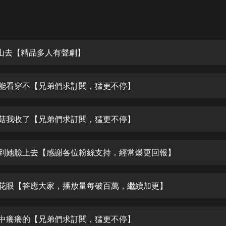
灰姑娘音樂
郭德綱於謙相聲全集
德雲社郭德綱相聲VIP
 上山去【精品多人有聲劇】
安全警長啦咘啦哆·假期篇|新篇章加
更|寶寶巴士故事
 我能看穿不【兄弟們求訂閱，猛更不停】
寶寶巴士
凡人修仙傳|楊洋主演影視原著|薑廣
濤配音多播版本
 蘑菇我收了【兄弟們求訂閱，猛更不停】
光合積木
 飛到她臉上去【感謝各位粉絲支持，經常爆更回報】
摸金天師【第一季】（紫襟演播）
有聲的紫襟
 桃花眼【答應大家，播放量每破百萬，繼續加更】
無敵六皇子|爆笑穿越|無敵流皇子|安
燃領銜有聲小說
安燃
 心中癢癢的【兄弟們求訂閱，猛更不停】