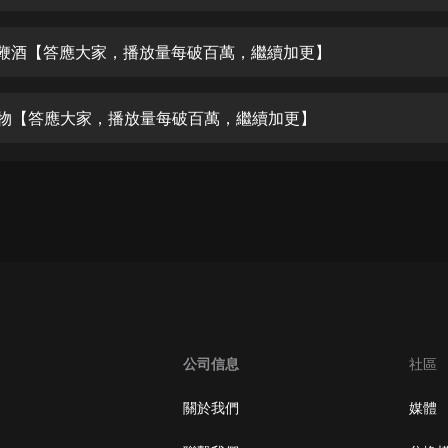
生命科學篇1-2·猴子警長科學探案記|
寶寶巴士科普
寶寶巴士
 虎鞭酒【答應大家，播放量每破百萬，繼續加更】
【新民間劇場】我的老千江湖｜ 有聲
的紫襟｜ 魔幻千手
 禮物【答應大家，播放量每破百萬，繼續加更】
有聲的紫襟
《夜色鋼琴曲》
夜色鋼琴曲趙海洋
太荒吞天訣丨熱血玄幻丨紫襟領銜有
聲劇
有聲的紫襟
嫡女貴嫁 | 一刀蘇蘇團隊制作 | 古言
宮鬥重生爽文 多人有聲劇
公司信息
社區
一刀蘇蘇
中國大案紀實 | 每日一驚案！真實案
關於我們
媒體
件恐怖刑偵尚文
大舌頭尚文