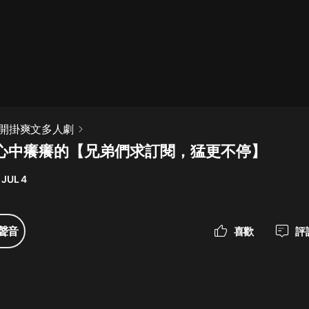
最佳女婿｜都市異能多人有聲劇｜一
種侃侃｜有聲小說
一種侃侃
米小圈上學記:一二三年級 | 暢銷出版
開掛爽文多人劇
物
集 心中癢癢的【兄弟們求訂閱，猛更不停】
米小圈
 JUL 4
破壞者聯盟篇1-4季·猴子警長科學探
案記|寶寶巴士
寶寶巴士
聲音
喜歡
評
大奉打更人丨頭陀淵領銜多人有聲
劇|暢聽全集|王鶴棣、田曦薇主演影
視劇原著|賣報小郎君
頭陀淵講故事
總有這樣的歌只想一個人聽