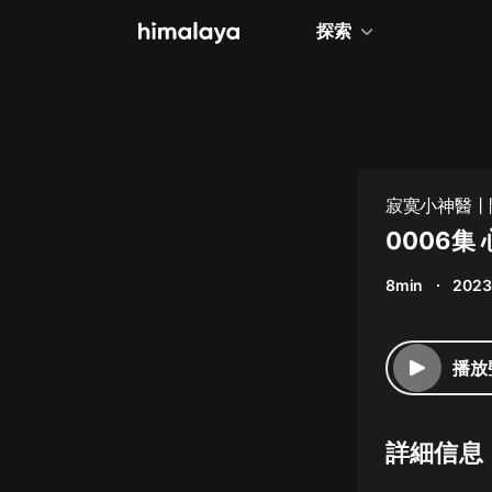
探索
全部
小說
個人成長
寂寞小神醫丨
相聲評書
0006
兒童
8min
2023
歷史
情感治愈
播放
健康養生
商業財經
詳細信息
廣播劇