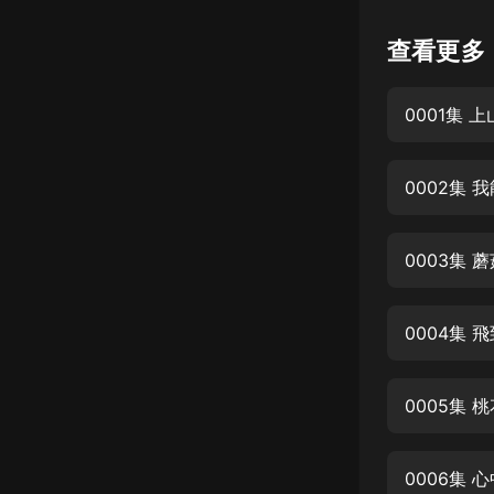
懸疑
查看更多
科幻
0001集
好書精講
外語
0002集
耽美
認知思維
0003集
人文
音樂
0004集
粵語
0005集
頭條
娛樂
0006集