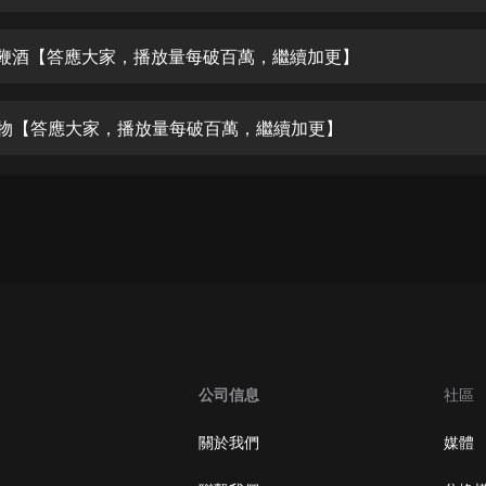
生命科學篇1-2·猴子警長科學探案記|
寶寶巴士科普
寶寶巴士
 虎鞭酒【答應大家，播放量每破百萬，繼續加更】
【新民間劇場】我的老千江湖｜ 有聲
的紫襟｜ 魔幻千手
 禮物【答應大家，播放量每破百萬，繼續加更】
有聲的紫襟
《夜色鋼琴曲》
夜色鋼琴曲趙海洋
太荒吞天訣丨熱血玄幻丨紫襟領銜有
聲劇
有聲的紫襟
嫡女貴嫁 | 一刀蘇蘇團隊制作 | 古言
宮鬥重生爽文 多人有聲劇
公司信息
社區
一刀蘇蘇
中國大案紀實 | 每日一驚案！真實案
關於我們
媒體
件恐怖刑偵尚文
大舌頭尚文