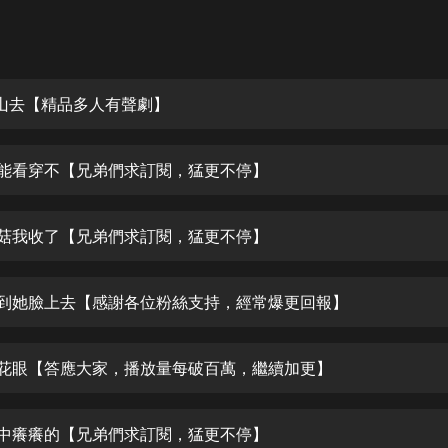
灰姑娘音樂
郭德綱於謙相聲全集
德雲社郭德綱相聲VIP
 上山去【精品多人有聲劇】
安全警長啦咘啦哆·假期篇|新篇章加
更|寶寶巴士故事
 我能看穿不【兄弟們求訂閱，猛更不停】
寶寶巴士
凡人修仙傳|楊洋主演影視原著|薑廣
濤配音多播版本
 蘑菇我收了【兄弟們求訂閱，猛更不停】
光合積木
 飛到她臉上去【感謝各位粉絲支持，經常爆更回報】
摸金天師【第一季】（紫襟演播）
有聲的紫襟
 桃花眼【答應大家，播放量每破百萬，繼續加更】
無敵六皇子|爆笑穿越|無敵流皇子|安
燃領銜有聲小說
安燃
 心中癢癢的【兄弟們求訂閱，猛更不停】