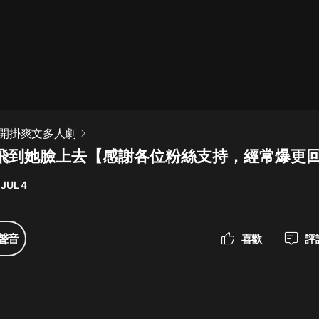
最佳女婿｜都市異能多人有聲劇｜一
種侃侃｜有聲小說
一種侃侃
米小圈上學記:一二三年級 | 暢銷出版
開掛爽文多人劇
物
集 飛到她臉上去【感謝各位粉絲支持，經常爆更
米小圈
 JUL 4
破壞者聯盟篇1-4季·猴子警長科學探
案記|寶寶巴士
寶寶巴士
聲音
喜歡
評
大奉打更人丨頭陀淵領銜多人有聲
劇|暢聽全集|王鶴棣、田曦薇主演影
視劇原著|賣報小郎君
頭陀淵講故事
總有這樣的歌只想一個人聽