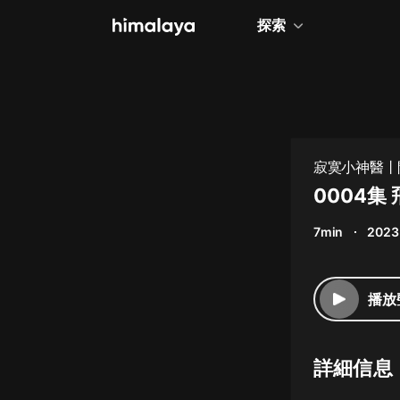
探索
全部
小說
個人成長
寂寞小神醫丨
相聲評書
0004
兒童
7min
2023
歷史
情感治愈
播放
健康養生
商業財經
詳細信息
廣播劇