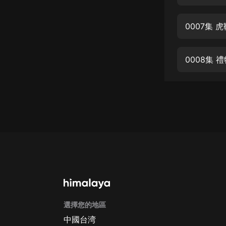
經典名著
人物傳記
0007集
電影
生活
0008集
英語
日語
課程
少兒教育
二次元
教育培訓
IT科技
選擇您的地區
汽車
中國台湾