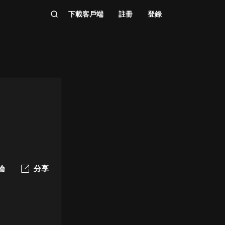
下載客戶端
註冊
登錄
論
分享