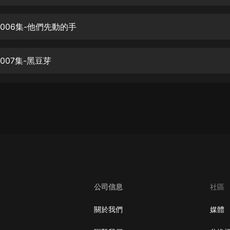
生命科學篇1-2·猴子警長科學探案記|
寶寶巴士科普
寶寶巴士
0006集-他們先動的手
【新民間劇場】我的老千江湖｜ 有聲
的紫襟｜ 魔幻千手
007集-黑豆芽
有聲的紫襟
《夜色鋼琴曲》
夜色鋼琴曲趙海洋
太荒吞天訣丨熱血玄幻丨紫襟領銜有
聲劇
有聲的紫襟
嫡女貴嫁 | 一刀蘇蘇團隊制作 | 古言
宮鬥重生爽文 多人有聲劇
公司信息
社區
一刀蘇蘇
中國大案紀實 | 每日一驚案！真實案
關於我們
媒體
件恐怖刑偵尚文
大舌頭尚文