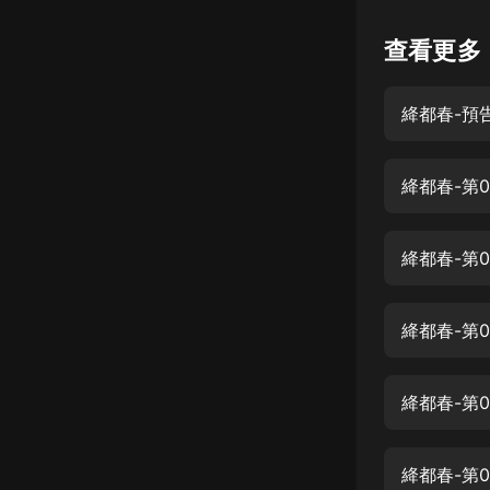
懸疑
查看更多
科幻
絳都春-預
好書精講
外語
絳都春-第
耽美
認知思維
絳都春-第0
人文
音樂
絳都春-第0
粵語
絳都春-第0
頭條
娛樂
絳都春-第0