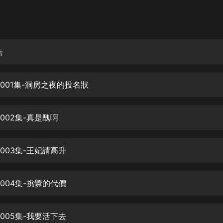
灰姑娘音樂
郭德綱於謙相聲全集
德雲社郭德綱相聲VIP
告
安全警長啦咘啦哆·假期篇|新篇章加
更|寶寶巴士故事
0001集-洞房之夜的投名狀
寶寶巴士
凡人修仙傳|楊洋主演影視原著|薑廣
濤配音多播版本
002集-真是醜啊
光合積木
003集-王妃請高升
摸金天師【第一季】（紫襟演播）
有聲的紫襟
004集-挑釁的代價
無敵六皇子|爆笑穿越|無敵流皇子|安
燃領銜有聲小說
安燃
005集-我要活下去