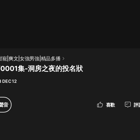
最佳女婿｜都市異能多人有聲劇｜一
種侃侃｜有聲小說
一種侃侃
米小圈上學記:一二三年級 | 暢銷出版
甜寵|爽文|女強男強|精品多播
物
0001集-洞房之夜的投名狀
米小圈
 DEC 12
破壞者聯盟篇1-4季·猴子警長科學探
案記|寶寶巴士
寶寶巴士
聲音
喜歡
評
大奉打更人丨頭陀淵領銜多人有聲
劇|暢聽全集|王鶴棣、田曦薇主演影
視劇原著|賣報小郎君
頭陀淵講故事
總有這樣的歌只想一個人聽