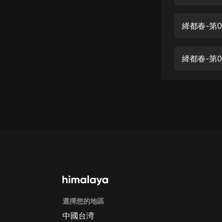
經典名著
人物傳記
絳都春-第
電影
生活
絳都春-第0
英語
日語
課程
少兒教育
二次元
教育培訓
IT科技
選擇您的地區
汽車
中國台湾