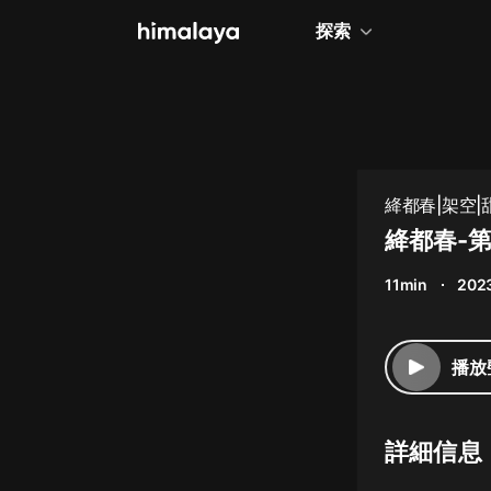
探索
全部
小說
個人成長
絳都春|架空|
相聲評書
絳都春-第
兒童
11min
2023
歷史
情感治愈
播放
健康養生
商業財經
詳細信息
廣播劇