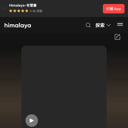
Himalaya-有聲書
打開 App
4.8k 安裝
探索