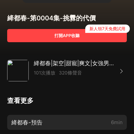
絳都春-第0004集-挑釁的代價
新人領7天免費試用
打開APP收聽
絳都春|架空|甜寵|爽文|女強男強|精品多播
101次播放
320條聲音
查看更多
絳都春-預告
6min