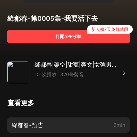
絳都春-第0005集-我要活下去
新人領7天免費試用
打開APP收聽
絳都春|架空|甜寵|爽文|女強男強|精品多播
101次播放
320條聲音
查看更多
絳都春-預告
6min