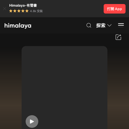
Himalaya-有聲書
打開 App
4.8k 安裝
探索