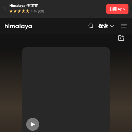
Himalaya-有聲書
打開 App
4.8k 安裝
探索