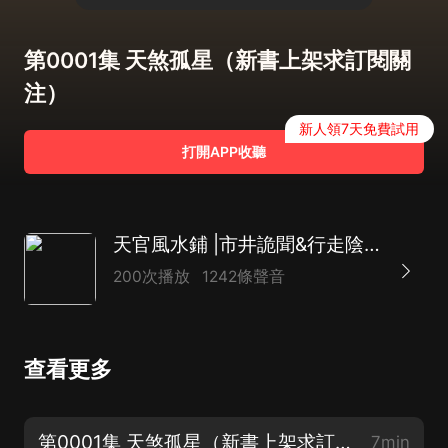
第0001集 天煞孤星（新書上架求訂閱關
注）
新人領7天免費試用
打開APP收聽
天官風水鋪 |市井詭聞&行走陰陽|搞笑捉鬼|玄學|靈異懸疑|鬼故事|多人劇
200次播放
1242條聲音
查看更多
第0001集 天煞孤星（新書上架求訂閱關注）
7min