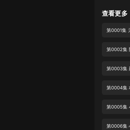
懸疑
查看更多
科幻
第0001
好書精講
外語
第0002集
耽美
認知思維
第0003集
人文
音樂
第0004
粵語
第0005集
頭條
娛樂
第0006集