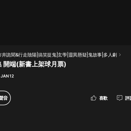
最佳女婿｜都市異能多人有聲劇｜一
種侃侃｜有聲小說
一種侃侃
米小圈上學記:一二三年級 | 暢銷出版
市井詭聞&行走陰陽|搞笑捉鬼|玄學|靈異懸疑|鬼故事|多人劇
物
集 開端(新書上架球月票)
米小圈
 JAN 12
破壞者聯盟篇1-4季·猴子警長科學探
案記|寶寶巴士
寶寶巴士
聲音
喜歡
評
大奉打更人丨頭陀淵領銜多人有聲
劇|暢聽全集|王鶴棣、田曦薇主演影
視劇原著|賣報小郎君
頭陀淵講故事
總有這樣的歌只想一個人聽