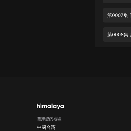
經典名著
人物傳記
第0007集
電影
生活
第0008集
英語
日語
課程
少兒教育
二次元
教育培訓
IT科技
選擇您的地區
汽車
中國台湾