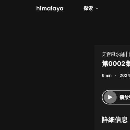
探索
全部
小說
個人成長
天官風水鋪 |
相聲評書
第0002
兒童
6min
2024
歷史
情感治愈
播放
健康養生
商業財經
詳細信息
廣播劇