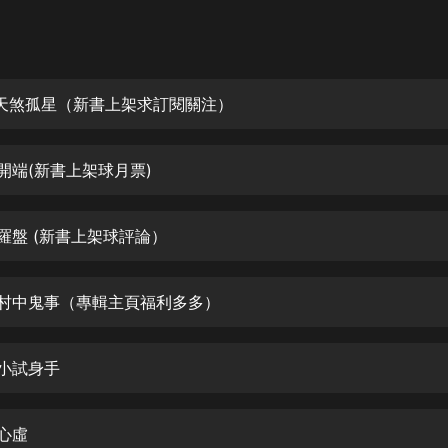
灰姑娘音樂
郭德綱於謙相聲全集
德雲社郭德綱相聲VIP
集 天煞孤星（新書上架求訂閱關注）
安全警長啦咘啦哆·假期篇|新篇章加
更|寶寶巴士故事
 開端(新書上架球月票)
寶寶巴士
凡人修仙傳|楊洋主演影視原著|薑廣
濤配音多播版本
 羅盤 (新書上架球評論）
光合積木
集 村中鬼事（專輯主頁福利多多）
摸金天師【第一季】（紫襟演播）
有聲的紫襟
 小試身手
無敵六皇子|爆笑穿越|無敵流皇子|安
燃領銜有聲小說
安燃
 心虛