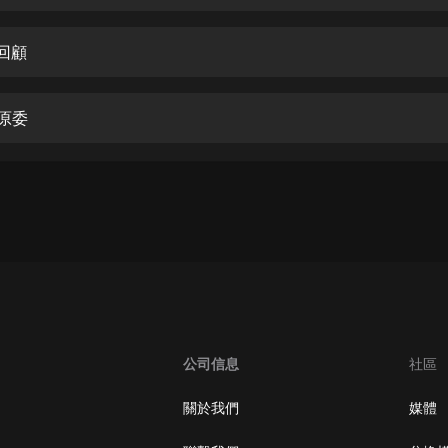
生命科學篇1-2·猴子警長科學探案記|
寶寶巴士科普
寶寶巴士
 回顧
【新民間劇場】我的老千江湖｜ 有聲
的紫襟｜ 魔幻千手
 原委
有聲的紫襟
《夜色鋼琴曲》
夜色鋼琴曲趙海洋
太荒吞天訣丨熱血玄幻丨紫襟領銜有
聲劇
有聲的紫襟
嫡女貴嫁 | 一刀蘇蘇團隊制作 | 古言
宮鬥重生爽文 多人有聲劇
公司信息
社區
一刀蘇蘇
中國大案紀實 | 每日一驚案！真實案
關於我們
媒體
件恐怖刑偵尚文
大舌頭尚文