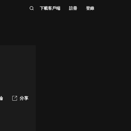
下載客戶端
註冊
登錄
論
分享