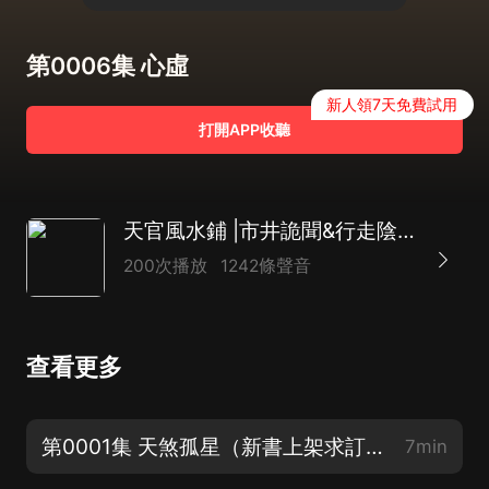
第0006集 心虛
新人領7天免費試用
打開APP收聽
天官風水鋪 |市井詭聞&行走陰陽|搞笑捉鬼|玄學|靈異懸疑|鬼故事|多人劇
200次播放
1242條聲音
查看更多
第0001集 天煞孤星（新書上架求訂閱關注）
7min