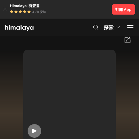
Himalaya-有聲書
打開 App
4.8k 安裝
探索