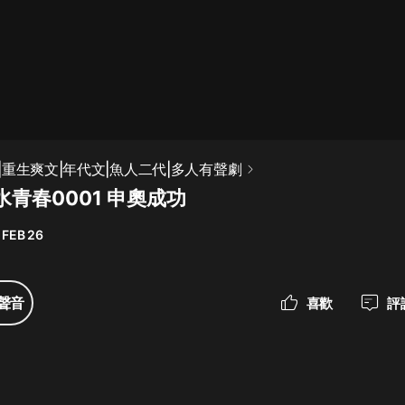
最佳女婿｜都市異能多人有聲劇｜一
種侃侃｜有聲小說
一種侃侃
米小圈上學記:一二三年級 | 暢銷出版
|重生爽文|年代文|魚人二代|多人有聲劇
物
青春0001 申奧成功
米小圈
 FEB 26
破壞者聯盟篇1-4季·猴子警長科學探
案記|寶寶巴士
寶寶巴士
聲音
喜歡
評
大奉打更人丨頭陀淵領銜多人有聲
劇|暢聽全集|王鶴棣、田曦薇主演影
視劇原著|賣報小郎君
頭陀淵講故事
總有這樣的歌只想一個人聽