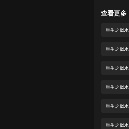
懸疑
查看更多
科幻
重生之似水
好書精講
外語
重生之似水
耽美
認知思維
重生之似水
人文
音樂
重生之似水
粵語
重生之似水
頭條
娛樂
重生之似水