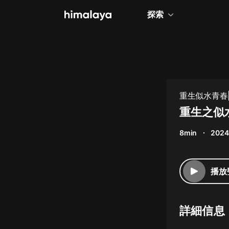
探索
全部
小說
個人成長
重生似水青春
相聲評書
重生之似水
兒童
8min
2024
歷史
情感治愈
播放
健康養生
商業財經
詳細信息
廣播劇