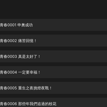
灰姑娘音樂
郭德綱於謙相聲全集
德雲社郭德綱相聲VIP
青春0001 申奧成功
安全警長啦咘啦哆·假期篇|新篇章加
更|寶寶巴士故事
青春0002 痛苦回憶！
寶寶巴士
凡人修仙傳|楊洋主演影視原著|薑廣
濤配音多播版本
青春0003 真是太好了！
光合積木
青春0004 一定要幸福！
摸金天師【第一季】（紫襟演播）
有聲的紫襟
青春0005 重生之夜挑燈夜戰！
無敵六皇子|爆笑穿越|無敵流皇子|安
燃領銜有聲小說
安燃
青春0006 那些年我們追過的校花