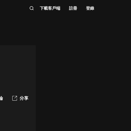
下載客戶端
註冊
登錄
論
分享