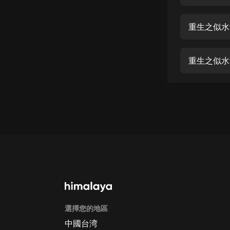
經典名著
人物傳記
重生之似水
電影
生活
重生之似水
英語
日語
課程
少兒教育
二次元
教育培訓
IT科技
選擇您的地區
汽車
中國台湾