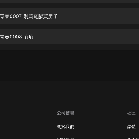
生命科學篇1-2·猴子警長科學探案記|
寶寶巴士科普
寶寶巴士
青春0007 别買電腦買房子
【新民間劇場】我的老千江湖｜ 有聲
的紫襟｜ 魔幻千手
青春0008 嗬嗬！
有聲的紫襟
《夜色鋼琴曲》
夜色鋼琴曲趙海洋
太荒吞天訣丨熱血玄幻丨紫襟領銜有
聲劇
有聲的紫襟
嫡女貴嫁 | 一刀蘇蘇團隊制作 | 古言
宮鬥重生爽文 多人有聲劇
公司信息
社區
一刀蘇蘇
中國大案紀實 | 每日一驚案！真實案
關於我們
媒體
件恐怖刑偵尚文
大舌頭尚文