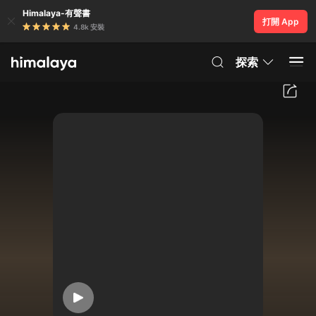
Himalaya-有聲書
打開 App
4.8k 安裝
探索