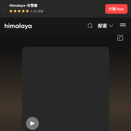
Himalaya-有聲書
打開 App
4.8k 安裝
探索