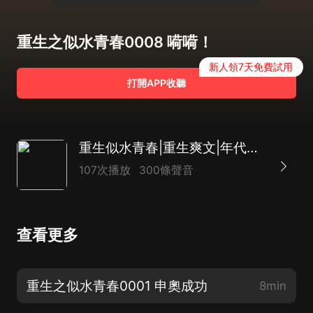
重生之似水青春0008 嗬嗬！
新人領7天免費試用
打開APP收聽
重生似水青春|重生爽文|年代文|魚人二代|多人有聲劇
107次播放
300條聲音
查看更多
重生之似水青春0001 申奧成功
8min