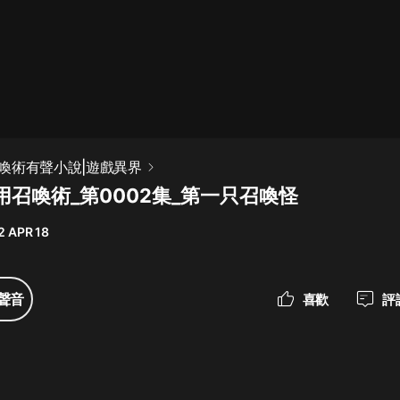
最佳女婿｜都市異能多人有聲劇｜一
種侃侃｜有聲小說
一種侃侃
米小圈上學記:一二三年級 | 暢銷出版
喚術有聲小說|遊戲異界
物
用召喚術_第0002集_第一只召喚怪
米小圈
2 APR 18
破壞者聯盟篇1-4季·猴子警長科學探
案記|寶寶巴士
寶寶巴士
聲音
喜歡
評
大奉打更人丨頭陀淵領銜多人有聲
劇|暢聽全集|王鶴棣、田曦薇主演影
視劇原著|賣報小郎君
頭陀淵講故事
總有這樣的歌只想一個人聽