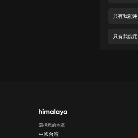
經典名著
人物傳記
只有我能用
電影
生活
只有我能用
英語
日語
課程
少兒教育
二次元
教育培訓
IT科技
選擇您的地區
汽車
中國台湾