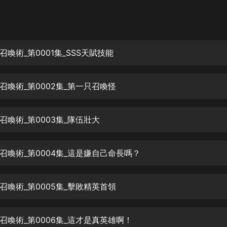
灰姑娘音樂
郭德綱於謙相聲全集
德雲社郭德綱相聲VIP
喚術_第0001集_SSS天賦技能
安全警長啦咘啦哆·假期篇|新篇章加
更|寶寶巴士故事
召喚術_第0002集_第一只召喚怪
寶寶巴士
凡人修仙傳|楊洋主演影視原著|薑廣
濤配音多播版本
召喚術_第0003集_隊伍壯大
光合積木
召喚術_第0004集_這是嫌自己命長嗎？
摸金天師【第一季】（紫襟演播）
有聲的紫襟
召喚術_第0005集_擊敗精英首領
無敵六皇子|爆笑穿越|無敵流皇子|安
燃領銜有聲小說
安燃
召喚術_第0006集_這才是真英雄啊！