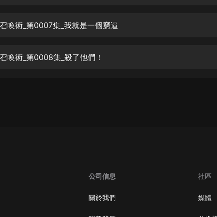
生命科學篇1-2·猴子警長科學探案記|
寶寶巴士科普
寶寶巴士
召喚術_第0007集_我就是一個窮逼
【新民間劇場】我的老千江湖｜ 有聲
的紫襟｜ 魔幻千手
召喚術_第0008集_殺了他們！
有聲的紫襟
《夜色鋼琴曲》
夜色鋼琴曲趙海洋
太荒吞天訣丨熱血玄幻丨紫襟領銜有
聲劇
有聲的紫襟
嫡女貴嫁 | 一刀蘇蘇團隊制作 | 古言
宮鬥重生爽文 多人有聲劇
公司信息
社區
一刀蘇蘇
中國大案紀實 | 每日一驚案！真實案
關於我們
媒體
件恐怖刑偵尚文
大舌頭尚文