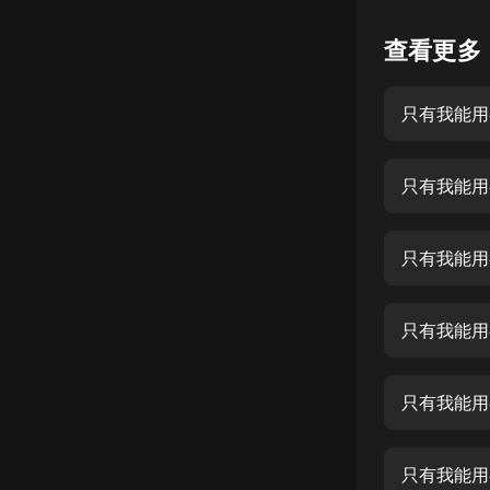
懸疑
查看更多
科幻
只有我能用召
好書精講
外語
只有我能用
耽美
認知思維
只有我能用
人文
音樂
只有我能用
粵語
只有我能用
頭條
娛樂
只有我能用