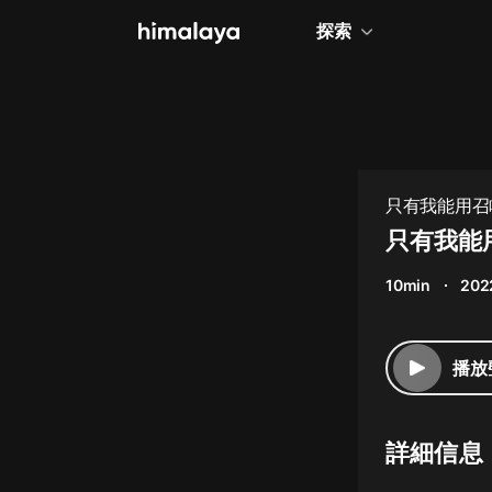
探索
全部
小說
個人成長
只有我能用召
相聲評書
只有我能
兒童
10min
202
歷史
情感治愈
播放
健康養生
商業財經
詳細信息
廣播劇