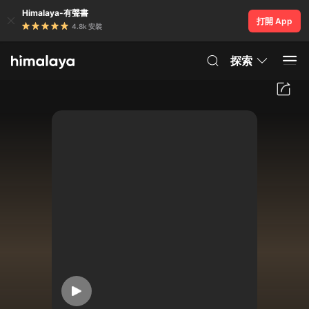
Himalaya-有聲書
打開 App
4.8k 安裝
探索