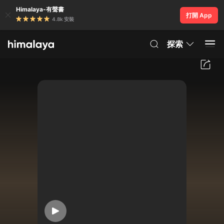
Himalaya-有聲書
打開 App
4.8k 安裝
探索