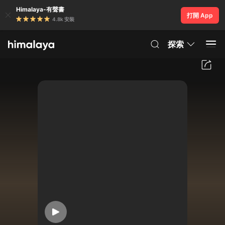
Himalaya-有聲書
打開 App
4.8k 安裝
探索