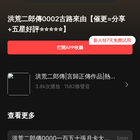
洪荒二郎傳0002古路來由【催更=分享
+五星好評⭐️⭐️⭐️⭐️⭐️】
新人領7天免費試用
打開APP收聽
洪荒二郎傳|言歸正傳作品|熱血爆笑|嗨揚多人有聲劇
3.8k次播放
1582條聲音
查看更多
洪荒二郎傳0000一百五十張月卡大放送
1min