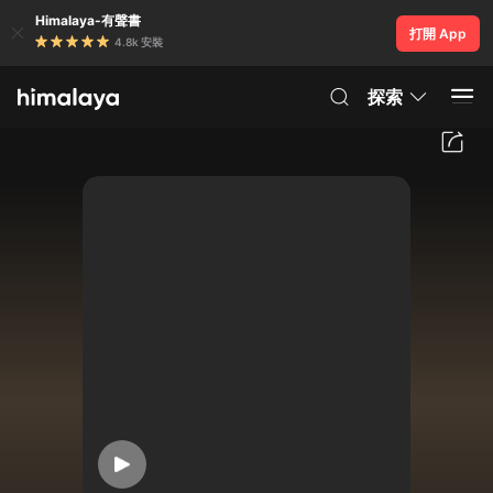
Himalaya-有聲書
打開 App
4.8k 安裝
探索