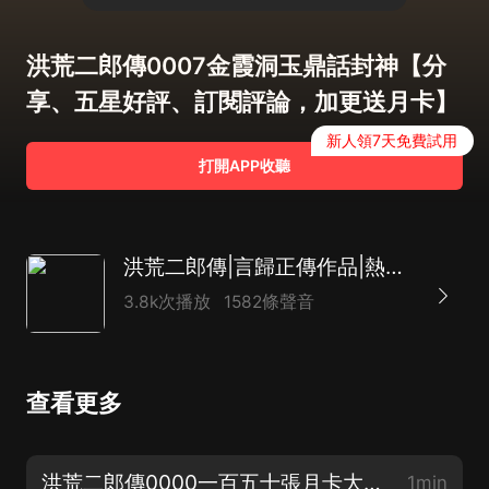
洪荒二郎傳0007金霞洞玉鼎話封神【分
享、五星好評、訂閱評論，加更送月卡】
新人領7天免費試用
打開APP收聽
洪荒二郎傳|言歸正傳作品|熱血爆笑|嗨揚多人有聲劇
3.8k次播放
1582條聲音
查看更多
洪荒二郎傳0000一百五十張月卡大放送
1min