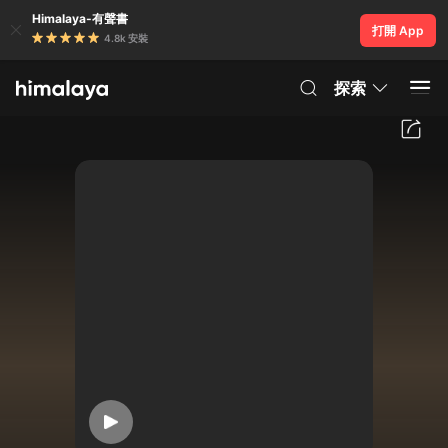
Himalaya-有聲書
打開 App
4.8k 安裝
探索