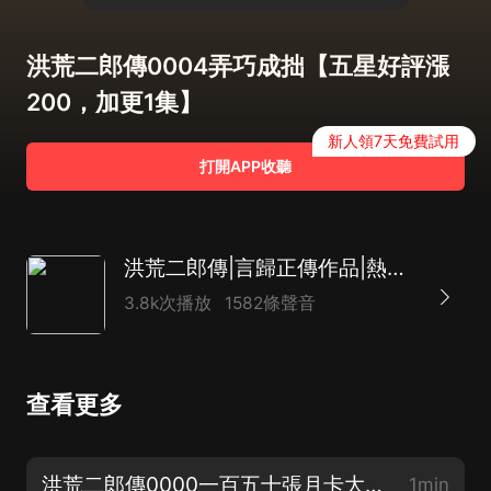
洪荒二郎傳0004弄巧成拙【五星好評漲
200，加更1集】
新人領7天免費試用
打開APP收聽
洪荒二郎傳|言歸正傳作品|熱血爆笑|嗨揚多人有聲劇
3.8k次播放
1582條聲音
查看更多
洪荒二郎傳0000一百五十張月卡大放送
1min