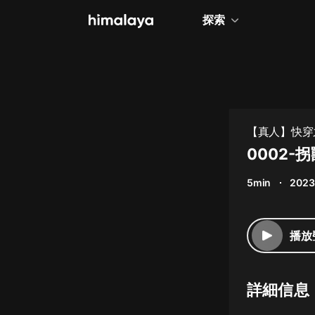
探索
全部
小說
個人成長
【真人】快穿之
相聲評書
0002
兒童
5min
2023
歷史
情感治愈
播放
健康養生
商業財經
詳細信息
廣播劇