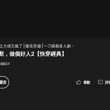
最佳女婿｜都市異能多人有聲劇｜一
種侃侃｜有聲小說
一種侃侃
米小圈上學記:一二三年級 | 暢銷出版
大佬又瘋了 | 爆笑穿越 | 一刀蘇蘇多人劇
物
-拐獸，做個好人2【快穿經典】
米小圈
 DEC 1
破壞者聯盟篇1-4季·猴子警長科學探
案記|寶寶巴士
寶寶巴士
聲音
喜歡
評
大奉打更人丨頭陀淵領銜多人有聲
劇|暢聽全集|王鶴棣、田曦薇主演影
視劇原著|賣報小郎君
頭陀淵講故事
總有這樣的歌只想一個人聽