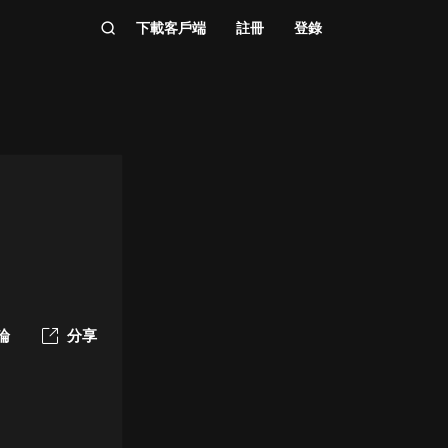
下載客戶端
註冊
登錄
論
分享