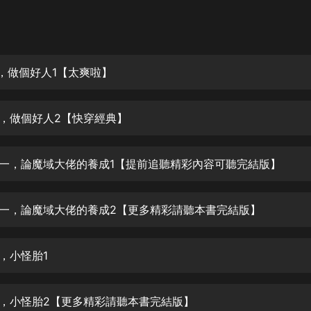
灰姑娘音樂
郭德綱於謙相聲全集
德雲社郭德綱相聲VIP
獸，做個好人1【太爽啦】
安全警長啦咘啦哆·假期篇|新篇章加
更|寶寶巴士故事
拐獸，做個好人2【快穿經典】
寶寶巴士
凡人修仙傳|楊洋主演影視原著|薑廣
濤配音多播版本
世界一，論魔域大佬的養成1【提前追聽精彩內容可聽完結版】
光合積木
世界一，論魔域大佬的養成2【更多精彩請聽本書完結版】
摸金天師【第一季】（紫襟演播）
有聲的紫襟
陋，小怪胎1
無敵六皇子|爆笑穿越|無敵流皇子|安
燃領銜有聲小說
安燃
醜陋，小怪胎2【更多精彩請聽本書完結版】