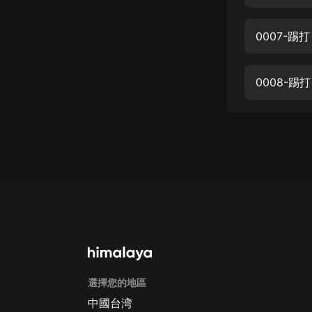
經典名著
人物傳記
0007-
電影
生活
0008-
英語
日語
課程
少兒教育
二次元
教育培訓
IT科技
選擇您的地區
汽車
中國台湾