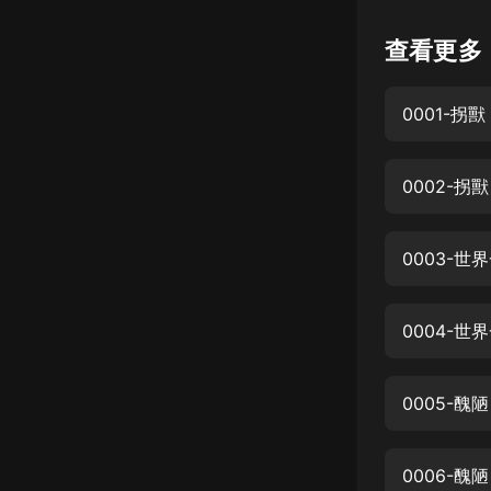
懸疑
查看更多
科幻
0001-拐
好書精講
外語
0002-
耽美
認知思維
0003-
人文
音樂
0004-
粵語
0005-醜
頭條
娛樂
0006-