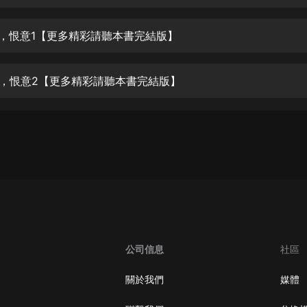
生命科學篇1-2·猴子警長科學探案記|
寶寶巴士科普
寶寶巴士
踢打，恨意1【更多精彩請聽本書完結版】
【新民間劇場】我的老千江湖｜ 有聲
的紫襟｜ 魔幻千手
踢打，恨意2【更多精彩請聽本書完結版】
有聲的紫襟
《夜色鋼琴曲》
夜色鋼琴曲趙海洋
太荒吞天訣丨熱血玄幻丨紫襟領銜有
聲劇
有聲的紫襟
嫡女貴嫁 | 一刀蘇蘇團隊制作 | 古言
宮鬥重生爽文 多人有聲劇
公司信息
社區
一刀蘇蘇
中國大案紀實 | 每日一驚案！真實案
關於我們
媒體
件恐怖刑偵尚文
大舌頭尚文