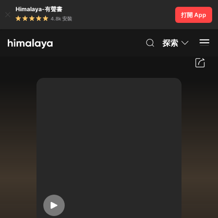
Himalaya-有聲書
打開 App
4.8k 安裝
探索