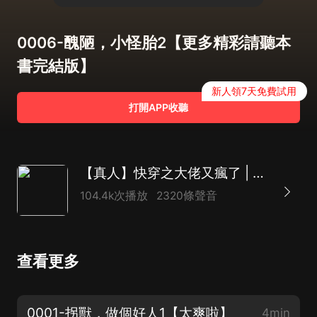
0006-醜陋，小怪胎2【更多精彩請聽本
書完結版】
新人領7天免費試用
打開APP收聽
【真人】快穿之大佬又瘋了 | 爆笑穿越 | 一刀蘇蘇多人劇
104.4k次播放
2320條聲音
查看更多
0001-拐獸，做個好人1【太爽啦】
4min