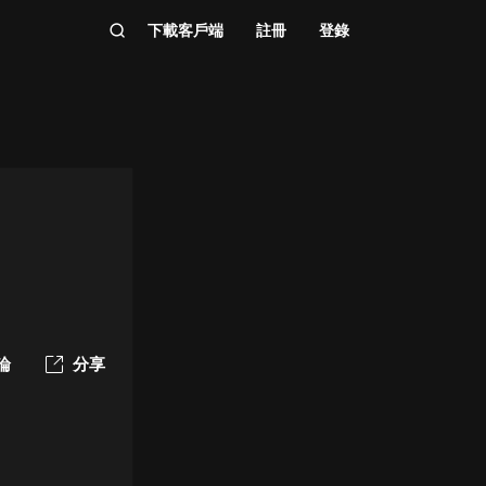
下載客戶端
註冊
登錄
論
分享