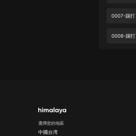
經典名著
人物傳記
0007-
電影
生活
0008-
英語
日語
課程
少兒教育
二次元
教育培訓
IT科技
選擇您的地區
汽車
中國台湾