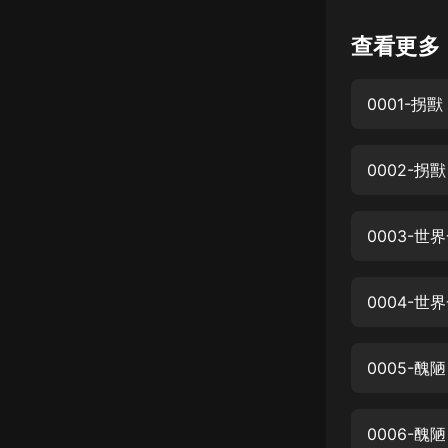
懸疑
查看更多
科幻
0001-拐
好書精講
外語
0002-
耽美
認知思維
0003-
人文
音樂
0004-
粵語
0005-醜
頭條
娛樂
0006-