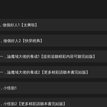
灰姑娘音樂
郭德綱於謙相聲全集
德雲社郭德綱相聲VIP
獸，做個好人1【太爽啦】
安全警長啦咘啦哆·假期篇|新篇章加
更|寶寶巴士故事
拐獸，做個好人2【快穿經典】
寶寶巴士
凡人修仙傳|楊洋主演影視原著|薑廣
濤配音多播版本
世界一，論魔域大佬的養成1【提前追聽精彩內容可聽完結版】
光合積木
世界一，論魔域大佬的養成2【更多精彩請聽本書完結版】
摸金天師【第一季】（紫襟演播）
有聲的紫襟
陋，小怪胎1
無敵六皇子|爆笑穿越|無敵流皇子|安
燃領銜有聲小說
安燃
醜陋，小怪胎2【更多精彩請聽本書完結版】