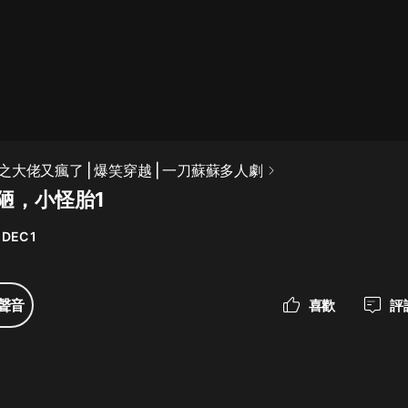
最佳女婿｜都市異能多人有聲劇｜一
種侃侃｜有聲小說
一種侃侃
米小圈上學記:一二三年級 | 暢銷出版
大佬又瘋了 | 爆笑穿越 | 一刀蘇蘇多人劇
物
醜陋，小怪胎1
米小圈
 DEC 1
破壞者聯盟篇1-4季·猴子警長科學探
案記|寶寶巴士
寶寶巴士
聲音
喜歡
評
大奉打更人丨頭陀淵領銜多人有聲
劇|暢聽全集|王鶴棣、田曦薇主演影
視劇原著|賣報小郎君
頭陀淵講故事
總有這樣的歌只想一個人聽