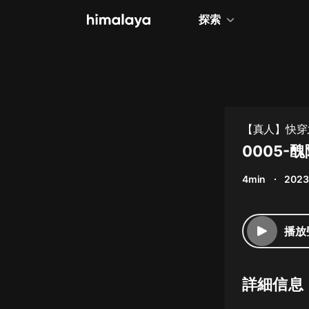
探索
全部
小說
個人成長
【真人】快穿之
相聲評書
0005-
兒童
4min
2023
歷史
情感治愈
播放
健康養生
商業財經
詳細信息
廣播劇