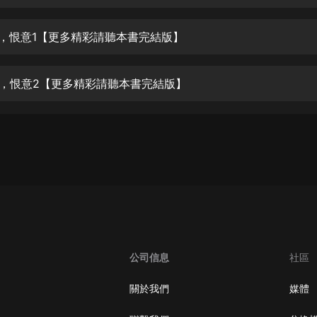
生命科學篇1-2·猴子警長科學探案記|
寶寶巴士科普
寶寶巴士
踢打，恨意1【更多精彩請聽本書完結版】
【新民間劇場】我的老千江湖｜ 有聲
的紫襟｜ 魔幻千手
踢打，恨意2【更多精彩請聽本書完結版】
有聲的紫襟
《夜色鋼琴曲》
夜色鋼琴曲趙海洋
太荒吞天訣丨熱血玄幻丨紫襟領銜有
聲劇
有聲的紫襟
嫡女貴嫁 | 一刀蘇蘇團隊制作 | 古言
宮鬥重生爽文 多人有聲劇
公司信息
社區
一刀蘇蘇
中國大案紀實 | 每日一驚案！真實案
關於我們
媒體
件恐怖刑偵尚文
大舌頭尚文