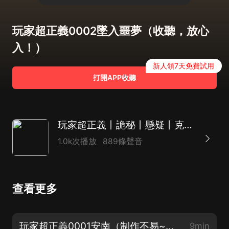
玩家超正義0002墜入噩夢（收聽，放心
入！）
新人領7天免費試用
打開APP收聽
玩家超正義丨詭秘丨懸疑丨克蘇魯丨多人有聲劇
1.0k次播放
889條聲音
查看更多
玩家超正義0001安南（制作不易~求訂閱轉發）
9min