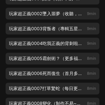
玩家超正義0002墜入噩夢（收聽，放心入！）
9min
玩家超正義0003背叛者（專輯五星優質好評加90%完播得月卡）
9min
玩家超正義0004吃我正義的背刺啦（播放每百萬加更）
9min
玩家超正義0005霜劍術？（更多福利進群領取哦）
8min
玩家超正義0006死而復生（首月多多評論抽月卡哦）
8min
玩家超正義0007打草驚蛇（每日更新三集，訂閱追更哦）
8min
玩家超正義0008變化（制作不易~求訂閱轉發）
8min