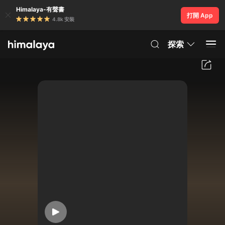
Himalaya-有聲書
打開 App
4.8k 安裝
探索