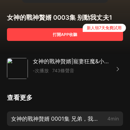
女神的戰神贅婿 0003集 别動我丈夫1
新人領7天免費試用
打開APP收聽
女神的戰神贅婿|寵妻狂魔&小嬌妻|熱血爽文
-次播放
743條聲音
查看更多
女神的戰神贅婿 0001集 兄弟，我任務完成了1
4min