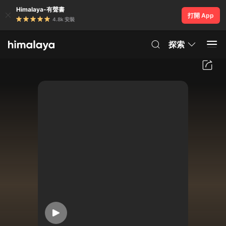
Himalaya-有聲書
打開 App
4.8k 安裝
探索