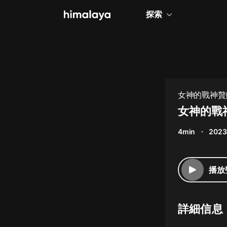
探索
全部
小說
個人成長
女神的戰神贅
相聲評書
女神的戰神
兒童
4min
2023
歷史
情感治愈
播放
健康養生
商業財經
詳細信息
廣播劇