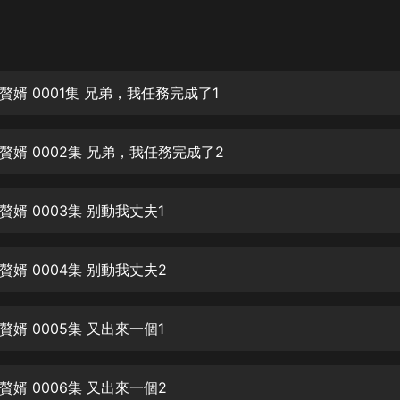
灰姑娘音樂
郭德綱於謙相聲全集
德雲社郭德綱相聲VIP
贅婿 0001集 兄弟，我任務完成了1
安全警長啦咘啦哆·假期篇|新篇章加
更|寶寶巴士故事
贅婿 0002集 兄弟，我任務完成了2
寶寶巴士
凡人修仙傳|楊洋主演影視原著|薑廣
濤配音多播版本
婿 0003集 别動我丈夫1
光合積木
婿 0004集 别動我丈夫2
摸金天師【第一季】（紫襟演播）
有聲的紫襟
婿 0005集 又出來一個1
無敵六皇子|爆笑穿越|無敵流皇子|安
燃領銜有聲小說
安燃
婿 0006集 又出來一個2