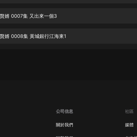
生命科學篇1-2·猴子警長科學探案記|
寶寶巴士科普
寶寶巴士
婿 0007集 又出來一個3
【新民間劇場】我的老千江湖｜ 有聲
的紫襟｜ 魔幻千手
婿 0008集 黃城銀行江海東1
有聲的紫襟
《夜色鋼琴曲》
夜色鋼琴曲趙海洋
太荒吞天訣丨熱血玄幻丨紫襟領銜有
聲劇
有聲的紫襟
嫡女貴嫁 | 一刀蘇蘇團隊制作 | 古言
宮鬥重生爽文 多人有聲劇
公司信息
社區
一刀蘇蘇
中國大案紀實 | 每日一驚案！真實案
關於我們
媒體
件恐怖刑偵尚文
大舌頭尚文