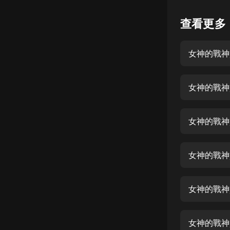
懸疑
查看更多
科幻
女神的戰神
好書精講
外語
女神的戰神
耽美
認知思維
女神的戰神贅
人文
音樂
女神的戰神贅
粵語
女神的戰神贅
頭條
娛樂
女神的戰神贅