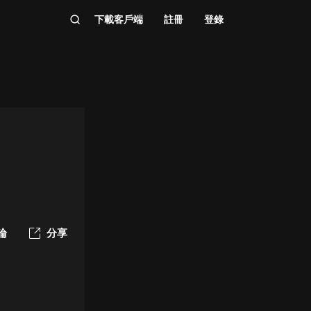
下載客戶端
註冊
登錄
論
分享