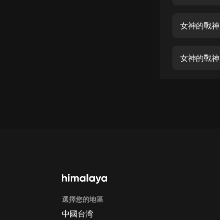
經典名著
人物傳記
女神的戰神贅
電影
生活
女神的戰神贅
英語
日語
課程
少兒教育
二次元
教育培訓
IT科技
選擇您的地區
汽車
中國台湾