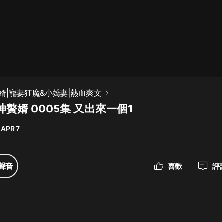
最佳女婿｜都市異能多人有聲劇｜一
種侃侃｜有聲小說
一種侃侃
米小圈上學記:一二三年級 | 暢銷出版
婿|寵妻狂魔&小嬌妻|熱血爽文
物
贅婿 0005集 又出來一個1
米小圈
 APR 7
破壞者聯盟篇1-4季·猴子警長科學探
案記|寶寶巴士
寶寶巴士
聲音
喜歡
評
大奉打更人丨頭陀淵領銜多人有聲
劇|暢聽全集|王鶴棣、田曦薇主演影
視劇原著|賣報小郎君
頭陀淵講故事
總有這樣的歌只想一個人聽