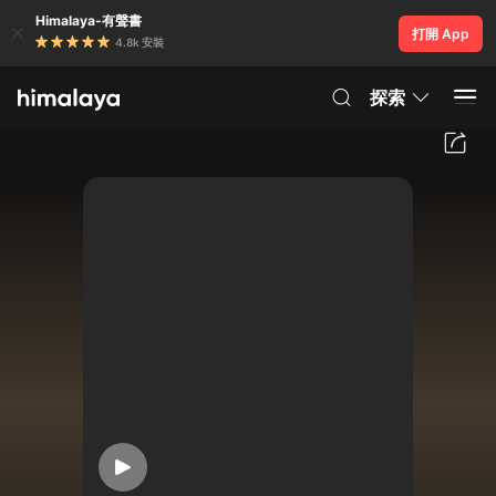
Himalaya-有聲書
打開 App
4.8k 安裝
探索