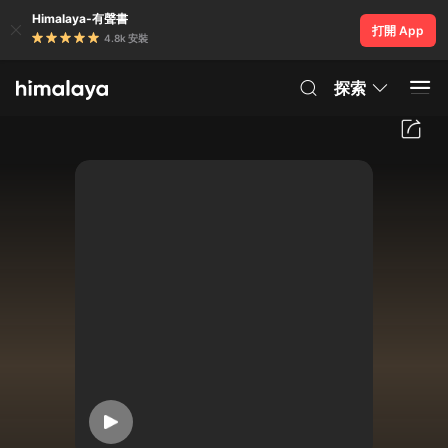
Himalaya-有聲書
打開 App
4.8k 安裝
探索