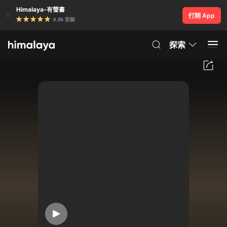
Himalaya-有聲書
打開 App
4.8k 安裝
探索