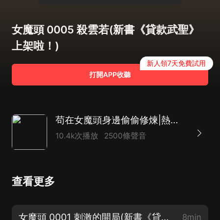
女魔頭 0005 殺雲若(新書《貸款武聖》
上架啦！)
新人領7天免費試用
打開APP收聽
苟在女魔頭身邊偷偷修煉|熱血爽文|玄幻修仙|爆笑穿越|腦洞系統|多人有聲劇
10.4k次播放
2500條聲音
查看更多
女魔頭 0001 刺激的開局(新書《貸款武聖》上架啦！)
8min