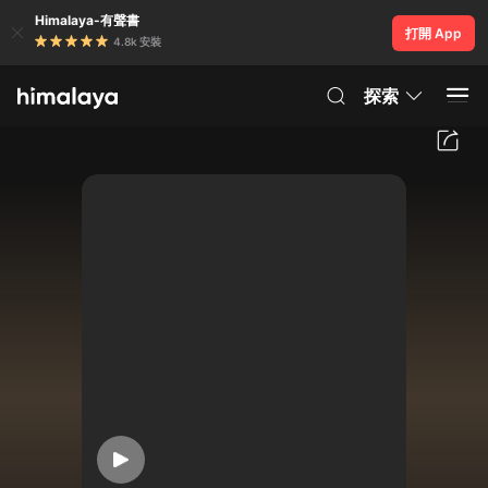
Himalaya-有聲書
打開 App
4.8k 安裝
探索