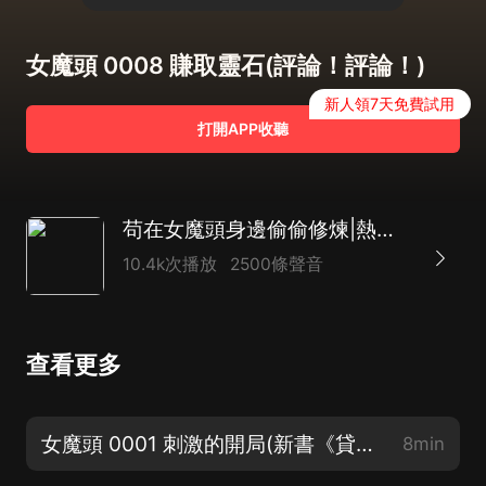
女魔頭 0008 賺取靈石(評論！評論！)
新人領7天免費試用
打開APP收聽
苟在女魔頭身邊偷偷修煉|熱血爽文|玄幻修仙|爆笑穿越|腦洞系統|多人有聲劇
10.4k次播放
2500條聲音
查看更多
女魔頭 0001 刺激的開局(新書《貸款武聖》上架啦！)
8min